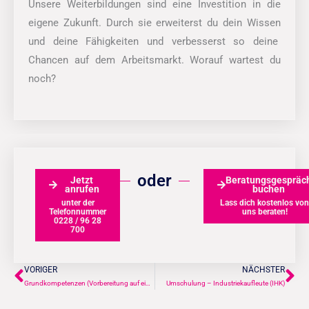
Unsere Weiterbildungen sind eine Investition in die
eigene Zukunft. Durch sie erweiterst du dein Wissen
und deine Fähigkeiten und verbesserst so deine
Chancen auf dem Arbeitsmarkt. Worauf wartest du
noch?
oder
Jetzt
Beratungsgespräc
anrufen
buchen
unter der
Lass dich kostenlos von
Telefonnummer
uns beraten!
0228 / 96 28
700
VORIGER
NÄCHSTER
Zurück
Nä
Grundkompetenzen (Vorbereitung auf eine Umschulung)
Umschulung – Industriekaufleute (IHK)