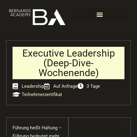
Zum
Inhalt
springen
Executive Leadership
(Deep-Dive-
Wochenende)
Leadership
Auf Anfrage
3 Tage
Teilnehmerzertifikat
Führung heißt Haltung –
Führung bedeutet mehr