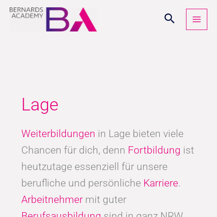
Zum
Inhalt
springen
Lage
Weiterbildungen
in Lage bieten viele
Chancen für dich, denn
Fortbildung
ist
heutzutage essenziell für unsere
berufliche und persönliche
Karriere
.
Arbeitnehmer
mit guter
Berufsausbildung
sind in ganz NRW,