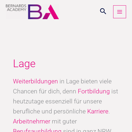
Zum
Inhalt
springen
Lage
Weiterbildungen
in Lage bieten viele
Chancen für dich, denn
Fortbildung
ist
heutzutage essenziell für unsere
berufliche und persönliche
Karriere
.
Arbeitnehmer
mit guter
Berufsausbildung
sind in ganz NRW,