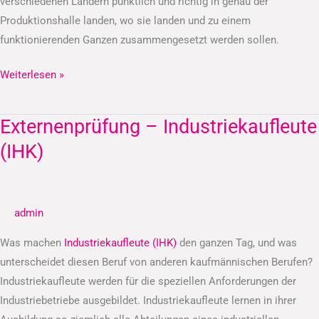
verschiedenen Ländern pünktlich und richtig in genau der
Produktionshalle landen, wo sie landen und zu einem
funktionierenden Ganzen zusammengesetzt werden sollen.
Weiterlesen »
Externenprüfung – Industriekaufleute
Externenprüfung
–
(IHK)
Industriekaufleute
(IHK)
admin
Was machen
Industriekaufleute (IHK)
den ganzen Tag, und was
unterscheidet diesen Beruf von anderen kaufmännischen Berufen?
Industriekaufleute werden für die speziellen Anforderungen der
Industriebetriebe ausgebildet. Industriekaufleute lernen in ihrer