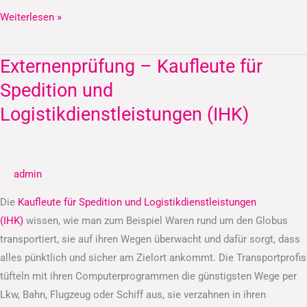
Weiterlesen »
Externenprüfung – Kaufleute für
Externenprüfung
–
Spedition und
Kaufleute
Logistikdienstleistungen (IHK)
für
Spedition
und
admin
Logistikdienstleistungen
(IHK)
Die
Kaufleute für Spedition und Logistikdienstleistungen
(IHK)
wissen, wie man zum Beispiel Waren rund um den Globus
transportiert, sie auf ihren Wegen überwacht und dafür sorgt, dass
alles pünktlich und sicher am Zielort ankommt. Die Transportprofis
tüfteln mit ihren Computerprogrammen die günstigsten Wege per
Lkw, Bahn, Flugzeug oder Schiff aus, sie verzahnen in ihren