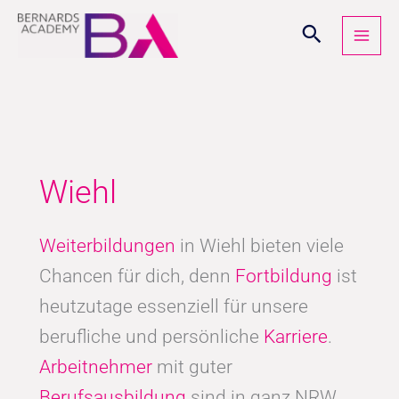
Zum
Inhalt
springen
Wiehl
Weiterbildungen
in Wiehl bieten viele
Chancen für dich, denn
Fortbildung
ist
heutzutage essenziell für unsere
berufliche und persönliche
Karriere
.
Arbeitnehmer
mit guter
Berufsausbildung
sind in ganz NRW,