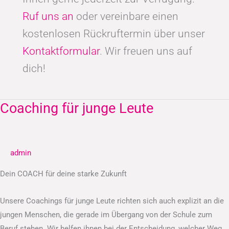
Ruf uns an
oder vereinbare einen
kostenlosen Rückruftermin über unser
Kontaktformular
. Wir freuen uns auf
dich!
Coaching für junge Leute
Coaching
für
junge
Leute
admin
Dein COACH für deine starke Zukunft
Unsere Coachings für junge Leute richten sich auch explizit an die
jungen Menschen, die gerade im Übergang von der Schule zum
Beruf stehen. Wir helfen ihnen bei der Entscheidung, welcher Weg