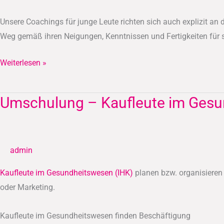
Unsere Coachings für junge Leute richten sich auch explizit an
Weg gemäß ihren Neigungen, Kenntnissen und Fertigkeiten für s
Weiterlesen »
Umschulung – Kaufleute im Gesu
Umschulung
–
Kaufleute
im
admin
Gesundheitswesen
(IHK)
Kaufleute im Gesundheitswesen (IHK)
planen bzw. organisiere
oder Marketing.
Kaufleute im Gesundheitswesen finden Beschäftigung