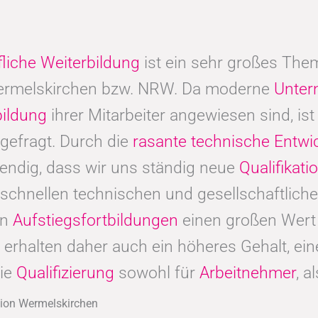
fliche Weiterbildung
ist ein sehr großes Thema
ermelskirchen bzw. NRW. Da moderne
Unte
bildung
ihrer Mitarbeiter angewiesen sind, ist 
 gefragt. Durch die
rasante technische Entwi
endig, dass wir uns ständig neue
Qualifikat
schnellen technischen und gesellschaftliche
en
Aufstiegsfortbildungen
einen großen Wert 
en, erhalten daher auch ein höheres Gehalt, e
die
Qualifizierung
sowohl für
Arbeitnehmer
, a
gion Wermelskirchen