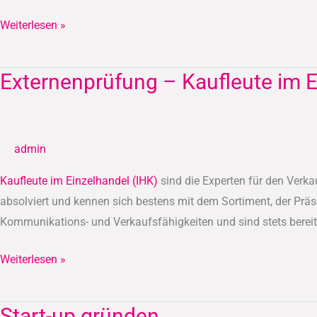
Weiterlesen »
Externenprüfung – Kaufleute im E
Externenprüfung
–
Kaufleute
im
admin
Einzelhandel
(IHK)
Kaufleute im Einzelhandel (IHK)
sind die Experten für den Verka
absolviert und kennen sich bestens mit dem Sortiment, der Präs
Kommunikations- und Verkaufsfähigkeiten und sind stets bereit
Weiterlesen »
Start-up gründen
Start-