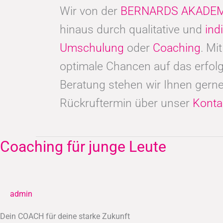
Wir von der
BERNARDS AKADEM
hinaus durch qualitative und
ind
Umschulung
oder
Coaching
. Mi
optimale Chancen auf das erfolg
Beratung stehen wir Ihnen gerne
Rückruftermin über unser
Konta
Coaching für junge Leute
Coaching
für
junge
Leute
admin
Dein COACH für deine starke Zukunft