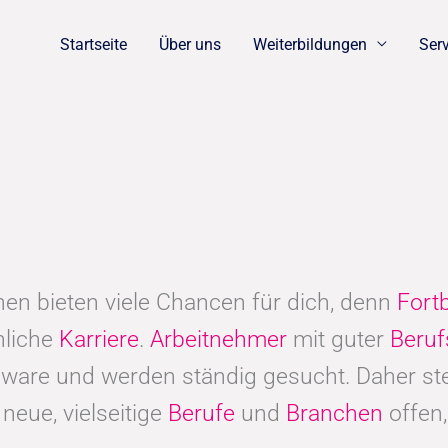
Startseite
Über uns
Weiterbildungen
Ser
en bieten viele Chancen für dich, denn
Fort
nliche
Karriere
.
Arbeitnehmer
mit guter
Beruf
ware und werden ständig gesucht. Daher steh
neue, vielseitige
Berufe
und
Branchen
offen,