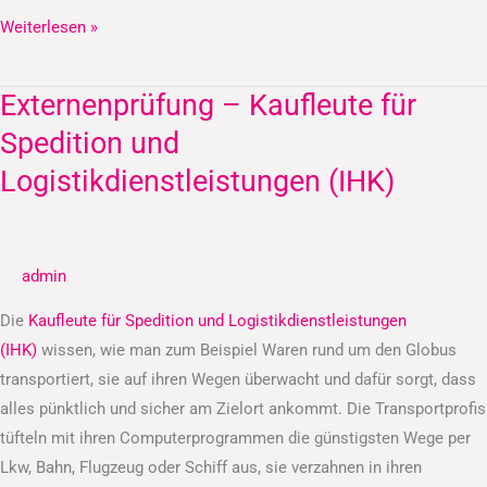
Weiterlesen »
Externenprüfung – Kaufleute für
Externenprüfung
–
Spedition und
Kaufleute
Logistikdienstleistungen (IHK)
für
Spedition
und
admin
Logistikdienstleistungen
(IHK)
Die
Kaufleute für Spedition und Logistikdienstleistungen
(IHK)
wissen, wie man zum Beispiel Waren rund um den Globus
transportiert, sie auf ihren Wegen überwacht und dafür sorgt, dass
alles pünktlich und sicher am Zielort ankommt. Die Transportprofis
tüfteln mit ihren Computerprogrammen die günstigsten Wege per
Lkw, Bahn, Flugzeug oder Schiff aus, sie verzahnen in ihren