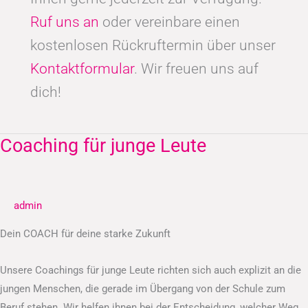
Ruf uns an
oder vereinbare einen
kostenlosen Rückruftermin über unser
Kontaktformular
. Wir freuen uns auf
dich!
Coaching für junge Leute
Coaching
für
junge
Leute
admin
Dein COACH für deine starke Zukunft
Unsere Coachings für junge Leute richten sich auch explizit an die
jungen Menschen, die gerade im Übergang von der Schule zum
Beruf stehen. Wir helfen ihnen bei der Entscheidung, welcher Weg