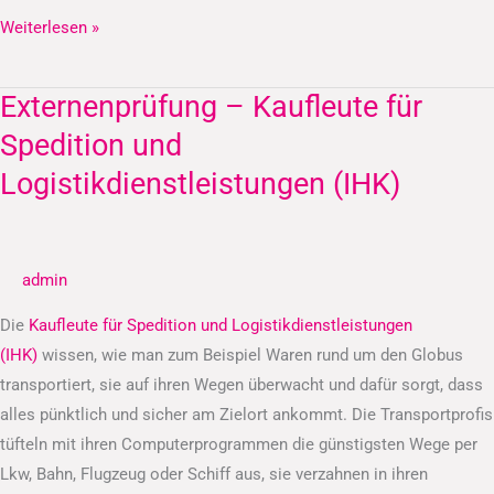
Weiterlesen »
Externenprüfung – Kaufleute für
Externenprüfung
–
Spedition und
Kaufleute
Logistikdienstleistungen (IHK)
für
Spedition
und
admin
Logistikdienstleistungen
(IHK)
Die
Kaufleute für Spedition und Logistikdienstleistungen
(IHK)
wissen, wie man zum Beispiel Waren rund um den Globus
transportiert, sie auf ihren Wegen überwacht und dafür sorgt, dass
alles pünktlich und sicher am Zielort ankommt. Die Transportprofis
tüfteln mit ihren Computerprogrammen die günstigsten Wege per
Lkw, Bahn, Flugzeug oder Schiff aus, sie verzahnen in ihren