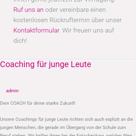
Ruf uns an
oder vereinbare einen
kostenlosen Rückruftermin über unser
Kontaktformular
. Wir freuen uns auf
dich!
Coaching für junge Leute
Coaching
für
junge
Leute
admin
Dein COACH für deine starke Zukunft
Unsere Coachings für junge Leute richten sich auch explizit an die
jungen Menschen, die gerade im Übergang von der Schule zum
Beruf stehen. Wir helfen ihnen bei der Entscheidung, welcher Weg