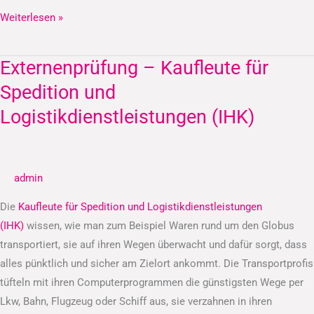
Weiterlesen »
Externenprüfung – Kaufleute für
Externenprüfung
–
Spedition und
Kaufleute
Logistikdienstleistungen (IHK)
für
Spedition
und
admin
Logistikdienstleistungen
(IHK)
Die
Kaufleute für Spedition und Logistikdienstleistungen
(IHK)
wissen, wie man zum Beispiel Waren rund um den Globus
transportiert, sie auf ihren Wegen überwacht und dafür sorgt, dass
alles pünktlich und sicher am Zielort ankommt. Die Transportprofis
tüfteln mit ihren Computerprogrammen die günstigsten Wege per
Lkw, Bahn, Flugzeug oder Schiff aus, sie verzahnen in ihren