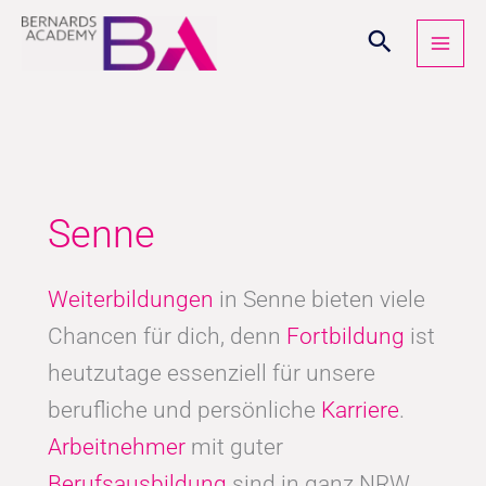
Zum
Inhalt
springen
Senne
Weiterbildungen
in Senne bieten viele
Chancen für dich, denn
Fortbildung
ist
heutzutage essenziell für unsere
berufliche und persönliche
Karriere
.
Arbeitnehmer
mit guter
Berufsausbildung
sind in ganz NRW,