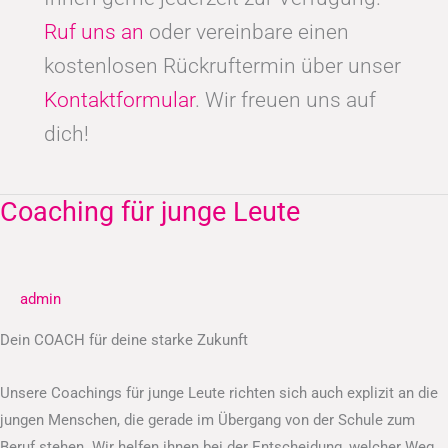
Ruf uns an
oder vereinbare einen
kostenlosen Rückruftermin über unser
Kontaktformular
. Wir freuen uns auf
dich!
Coaching für junge Leute
Coaching
für
junge
Leute
admin
Dein COACH für deine starke Zukunft
Unsere Coachings für junge Leute richten sich auch explizit an die
jungen Menschen, die gerade im Übergang von der Schule zum
Beruf stehen. Wir helfen ihnen bei der Entscheidung, welcher Weg