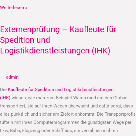
Weiterlesen »
Externenprüfung – Kaufleute für
Externenprüfung
–
Spedition und
Kaufleute
Logistikdienstleistungen (IHK)
für
Spedition
und
admin
Logistikdienstleistungen
(IHK)
Die
Kaufleute für Spedition und Logistikdienstleistungen
(IHK)
wissen, wie man zum Beispiel Waren rund um den Globus
transportiert, sie auf ihren Wegen überwacht und dafür sorgt, dass
alles pünktlich und sicher am Zielort ankommt. Die Transportprofis
tüfteln mit ihren Computerprogrammen die günstigsten Wege per
Lkw, Bahn, Flugzeug oder Schiff aus, sie verzahnen in ihren