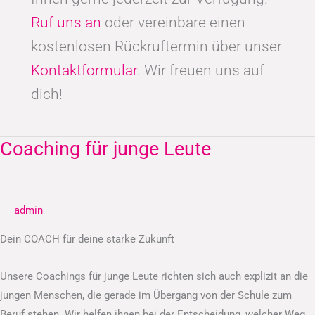
Ruf uns an
oder vereinbare einen
kostenlosen Rückruftermin über unser
Kontaktformular
. Wir freuen uns auf
dich!
Coaching für junge Leute
Coaching
für
junge
Leute
admin
Dein COACH für deine starke Zukunft
Unsere Coachings für junge Leute richten sich auch explizit an die
jungen Menschen, die gerade im Übergang von der Schule zum
Beruf stehen. Wir helfen ihnen bei der Entscheidung, welcher Weg