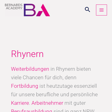
Zum
Inhalt
springen
Rhynern
Weiterbildungen
in Rhynern bieten
viele Chancen für dich, denn
Fortbildung
ist heutzutage essenziell
für unsere berufliche und persönliche
Karriere
.
Arbeitnehmer
mit guter
Berufsausbildung
sind in ganz NRW,