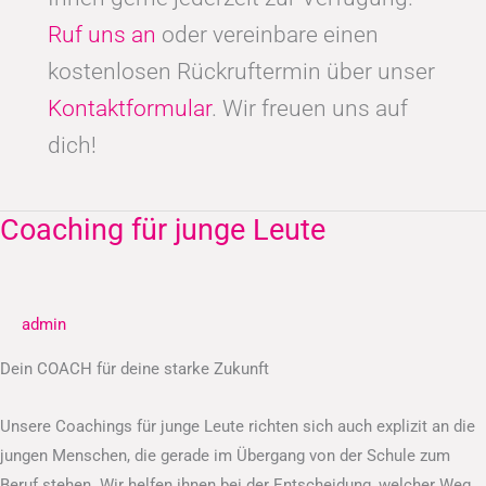
Ruf uns an
oder vereinbare einen
kostenlosen Rückruftermin über unser
Kontaktformular
. Wir freuen uns auf
dich!
Coaching für junge Leute
Coaching
für
junge
Leute
admin
Dein COACH für deine starke Zukunft
Unsere Coachings für junge Leute richten sich auch explizit an die
jungen Menschen, die gerade im Übergang von der Schule zum
Beruf stehen. Wir helfen ihnen bei der Entscheidung, welcher Weg