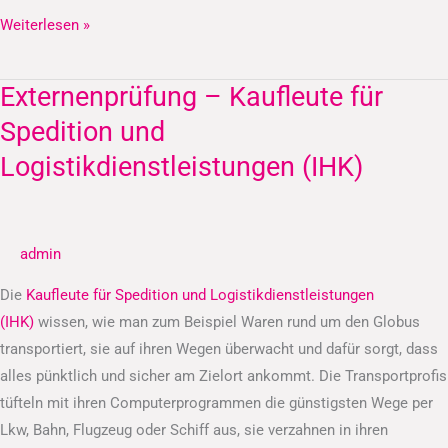
Weiterlesen »
Externenprüfung – Kaufleute für
Externenprüfung
–
Spedition und
Kaufleute
Logistikdienstleistungen (IHK)
für
Spedition
und
admin
Logistikdienstleistungen
(IHK)
Die
Kaufleute für Spedition und Logistikdienstleistungen
(IHK)
wissen, wie man zum Beispiel Waren rund um den Globus
transportiert, sie auf ihren Wegen überwacht und dafür sorgt, dass
alles pünktlich und sicher am Zielort ankommt. Die Transportprofis
tüfteln mit ihren Computerprogrammen die günstigsten Wege per
Lkw, Bahn, Flugzeug oder Schiff aus, sie verzahnen in ihren