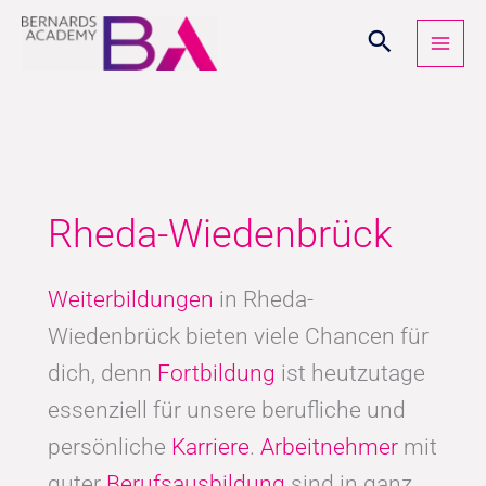
Zum
Inhalt
springen
Rheda-Wiedenbrück
Weiterbildungen
in Rheda-
Wiedenbrück bieten viele Chancen für
dich, denn
Fortbildung
ist heutzutage
essenziell für unsere berufliche und
persönliche
Karriere
.
Arbeitnehmer
mit
guter
Berufsausbildung
sind in ganz