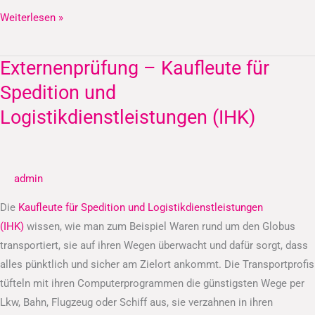
Weiterlesen »
Externenprüfung – Kaufleute für
Externenprüfung
–
Spedition und
Kaufleute
Logistikdienstleistungen (IHK)
für
Spedition
und
admin
Logistikdienstleistungen
(IHK)
Die
Kaufleute für Spedition und Logistikdienstleistungen
(IHK)
wissen, wie man zum Beispiel Waren rund um den Globus
transportiert, sie auf ihren Wegen überwacht und dafür sorgt, dass
alles pünktlich und sicher am Zielort ankommt. Die Transportprofis
tüfteln mit ihren Computerprogrammen die günstigsten Wege per
Lkw, Bahn, Flugzeug oder Schiff aus, sie verzahnen in ihren