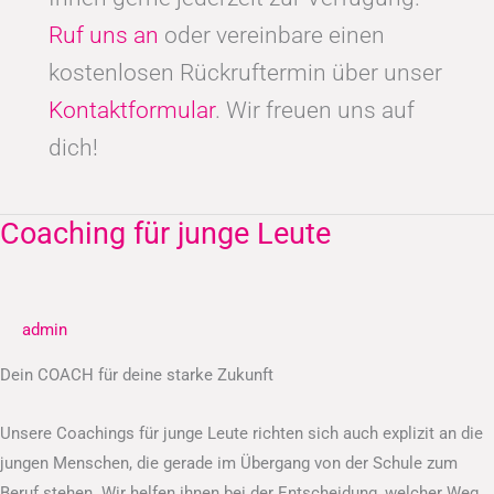
Ruf uns an
oder vereinbare einen
kostenlosen Rückruftermin über unser
Kontaktformular
. Wir freuen uns auf
dich!
Coaching für junge Leute
Coaching
für
junge
Leute
admin
Dein COACH für deine starke Zukunft
Unsere Coachings für junge Leute richten sich auch explizit an die
jungen Menschen, die gerade im Übergang von der Schule zum
Beruf stehen. Wir helfen ihnen bei der Entscheidung, welcher Weg