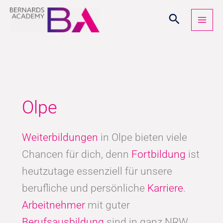
Zum
Inhalt
springen
Olpe
Weiterbildungen
in Olpe bieten viele
Chancen für dich, denn
Fortbildung
ist
heutzutage essenziell für unsere
berufliche und persönliche
Karriere
.
Arbeitnehmer
mit guter
Berufsausbildung
sind in ganz NRW,