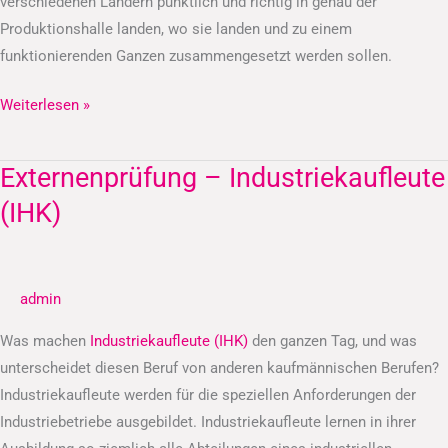
verschiedenen Ländern pünktlich und richtig in genau der
Produktionshalle landen, wo sie landen und zu einem
funktionierenden Ganzen zusammengesetzt werden sollen.
Weiterlesen »
Externenprüfung – Industriekaufleute
Externenprüfung
–
(IHK)
Industriekaufleute
(IHK)
admin
Was machen
Industriekaufleute (IHK)
den ganzen Tag, und was
unterscheidet diesen Beruf von anderen kaufmännischen Berufen?
Industriekaufleute werden für die speziellen Anforderungen der
Industriebetriebe ausgebildet. Industriekaufleute lernen in ihrer