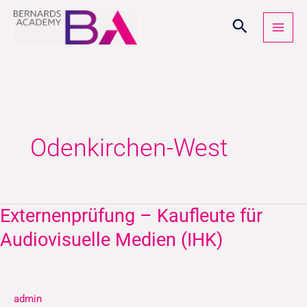
Zum
Inhalt
springen
Odenkirchen-West
Externenprüfung – Kaufleute für
Externenprüfung
–
Audiovisuelle Medien (IHK)
Kaufleute
für
Audiovisuelle
admin
Medien