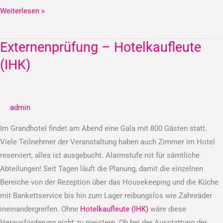
Weiterlesen »
Externenprüfung – Hotelkaufleute
Externenprüfung
–
(IHK)
Hotelkaufleute
(IHK)
admin
Im Grandhotel findet am Abend eine Gala mit 800 Gästen statt.
Viele Teilnehmer der Veranstaltung haben auch Zimmer im Hotel
reserviert, alles ist ausgebucht. Alarmstufe rot für sämtliche
Abteilungen! Seit Tagen läuft die Planung, damit die einzelnen
Bereiche von der Rezeption über das Housekeeping und die Küche
mit Bankettservice bis hin zum Lager reibungslos wie Zahnräder
ineinandergreifen. Ohne
Hotelkaufleute (IHK)
wäre diese
Herausforderung nicht zu meistern. Ob bei der Ausstattung der