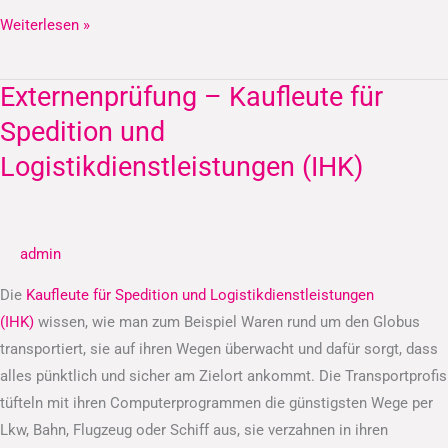
Weiterlesen »
Externenprüfung – Kaufleute für
Externenprüfung
–
Spedition und
Kaufleute
Logistikdienstleistungen (IHK)
für
Spedition
und
admin
Logistikdienstleistungen
(IHK)
Die
Kaufleute für Spedition und Logistikdienstleistungen
(IHK)
wissen, wie man zum Beispiel Waren rund um den Globus
transportiert, sie auf ihren Wegen überwacht und dafür sorgt, dass
alles pünktlich und sicher am Zielort ankommt. Die Transportprofis
tüfteln mit ihren Computerprogrammen die günstigsten Wege per
Lkw, Bahn, Flugzeug oder Schiff aus, sie verzahnen in ihren