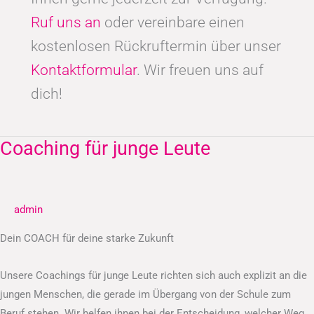
Ruf uns an
oder vereinbare einen
kostenlosen Rückruftermin über unser
Kontaktformular
. Wir freuen uns auf
dich!
Coaching für junge Leute
Coaching
für
junge
Leute
admin
Dein COACH für deine starke Zukunft
Unsere Coachings für junge Leute richten sich auch explizit an die
jungen Menschen, die gerade im Übergang von der Schule zum
Beruf stehen. Wir helfen ihnen bei der Entscheidung, welcher Weg