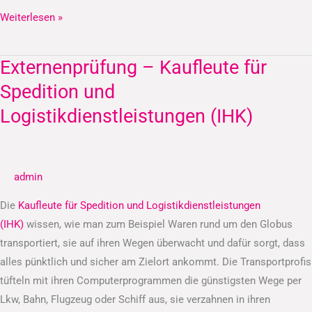
Weiterlesen »
Externenprüfung – Kaufleute für
Externenprüfung
–
Spedition und
Kaufleute
Logistikdienstleistungen (IHK)
für
Spedition
und
admin
Logistikdienstleistungen
(IHK)
Die
Kaufleute für Spedition und Logistikdienstleistungen
(IHK)
wissen, wie man zum Beispiel Waren rund um den Globus
transportiert, sie auf ihren Wegen überwacht und dafür sorgt, dass
alles pünktlich und sicher am Zielort ankommt. Die Transportprofis
tüfteln mit ihren Computerprogrammen die günstigsten Wege per
Lkw, Bahn, Flugzeug oder Schiff aus, sie verzahnen in ihren