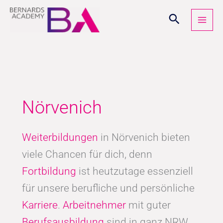
Zum
Inhalt
springen
Nörvenich
Weiterbildungen
in Nörvenich bieten
viele Chancen für dich, denn
Fortbildung
ist heutzutage essenziell
für unsere berufliche und persönliche
Karriere
.
Arbeitnehmer
mit guter
Berufsausbildung
sind in ganz NRW,