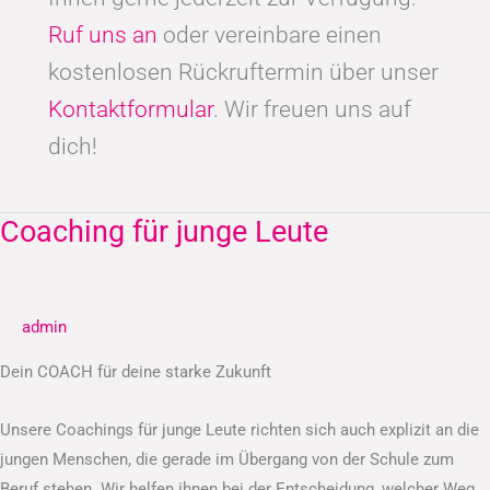
Ruf uns an
oder vereinbare einen
kostenlosen Rückruftermin über unser
Kontaktformular
. Wir freuen uns auf
dich!
Coaching für junge Leute
Coaching
für
junge
Leute
admin
Dein COACH für deine starke Zukunft
Unsere Coachings für junge Leute richten sich auch explizit an die
jungen Menschen, die gerade im Übergang von der Schule zum
Beruf stehen. Wir helfen ihnen bei der Entscheidung, welcher Weg