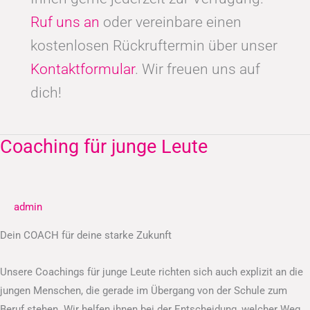
Ruf uns an
oder vereinbare einen
kostenlosen Rückruftermin über unser
Kontaktformular
. Wir freuen uns auf
dich!
Coaching für junge Leute
Coaching
für
junge
Leute
admin
Dein COACH für deine starke Zukunft
Unsere Coachings für junge Leute richten sich auch explizit an die
jungen Menschen, die gerade im Übergang von der Schule zum
Beruf stehen. Wir helfen ihnen bei der Entscheidung, welcher Weg