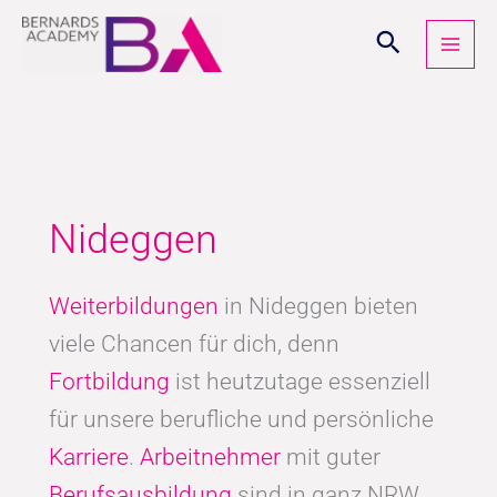
Zum
Inhalt
springen
Nideggen
Weiterbildungen
in Nideggen bieten
viele Chancen für dich, denn
Fortbildung
ist heutzutage essenziell
für unsere berufliche und persönliche
Karriere
.
Arbeitnehmer
mit guter
Berufsausbildung
sind in ganz NRW,