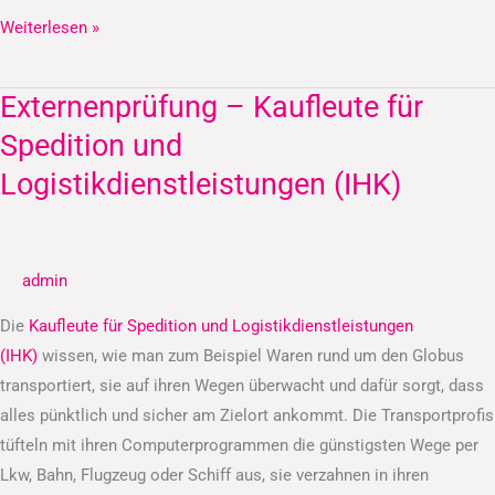
Weiterlesen »
Externenprüfung – Kaufleute für
Externenprüfung
–
Spedition und
Kaufleute
Logistikdienstleistungen (IHK)
für
Spedition
und
admin
Logistikdienstleistungen
(IHK)
Die
Kaufleute für Spedition und Logistikdienstleistungen
(IHK)
wissen, wie man zum Beispiel Waren rund um den Globus
transportiert, sie auf ihren Wegen überwacht und dafür sorgt, dass
alles pünktlich und sicher am Zielort ankommt. Die Transportprofis
tüfteln mit ihren Computerprogrammen die günstigsten Wege per
Lkw, Bahn, Flugzeug oder Schiff aus, sie verzahnen in ihren