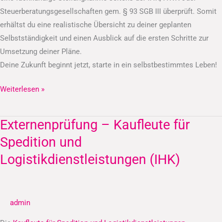
Steuerberatungsgesellschaften gem. § 93 SGB III überprüft. Somit
erhältst du eine realistische Übersicht zu deiner geplanten
Selbstständigkeit und einen Ausblick auf die ersten Schritte zur
Umsetzung deiner Pläne.
Deine Zukunft beginnt jetzt, starte in ein selbstbestimmtes Leben!
Weiterlesen »
Externenprüfung – Kaufleute für
Externenprüfung
–
Spedition und
Kaufleute
Logistikdienstleistungen (IHK)
für
Spedition
und
admin
Logistikdienstleistungen
(IHK)