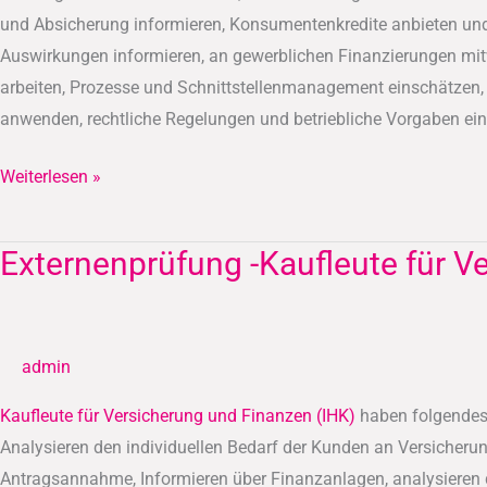
und Absicherung informieren, Konsumentenkredite anbieten und 
Auswirkungen informieren, an gewerblichen Finanzierungen mitw
arbeiten, Prozesse und Schnittstellenmanagement einschätzen
anwenden, rechtliche Regelungen und betriebliche Vorgaben einh
Weiterlesen »
Externenprüfung -Kaufleute für V
Externenprüfung
-
Kaufleute
für
admin
Versicherung
und
Kaufleute für Versicherung und Finanzen (IHK)
haben folgendes 
Finanzen
Analysieren den individuellen Bedarf der Kunden an Versicher
(IHK)
Antragsannahme, Informieren über Finanzanlagen, analysieren d