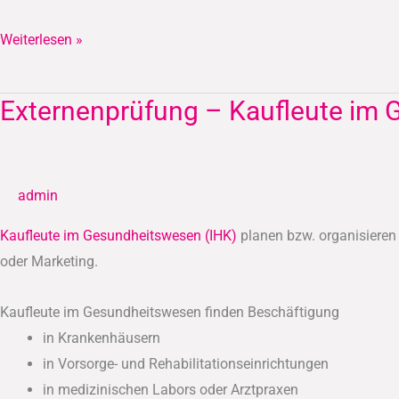
Weiterlesen »
Externenprüfung – Kaufleute im 
Externenprüfung
–
Kaufleute
im
admin
Gesundheitswesen
(IHK)
Kaufleute im Gesundheitswesen (IHK)
planen bzw. organisiere
oder Marketing.
Kaufleute im Gesundheitswesen finden Beschäftigung
in Krankenhäusern
in Vorsorge- und Rehabilitationseinrichtungen
in medizinischen Labors oder Arztpraxen