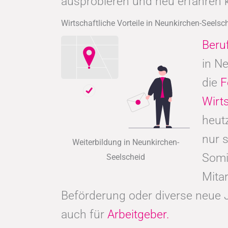
ausprobieren und neu erfahren 
Wirtschaftliche Vorteile in Neunkirchen-Seelsc
Beru
in N
die
F
Wirt
heut
nur 
Weiterbildung in Neunkirchen-
Somi
Seelscheid
Mitar
Beförderung oder diverse neue 
auch für
Arbeitgeber.