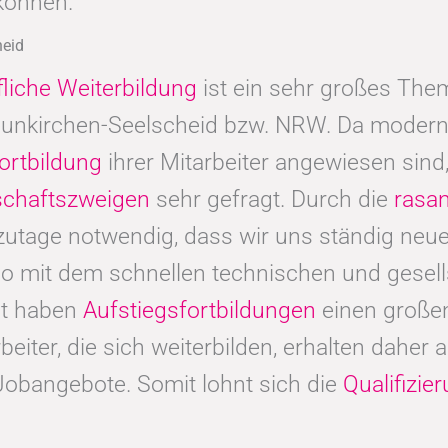
können.
heid
fliche Weiterbildung
ist ein sehr großes Thema
eunkirchen-Seelscheid bzw. NRW. Da moder
ortbildung
ihrer Mitarbeiter angewiesen sind, i
schaftszweigen
sehr gefragt. Durch die
rasan
zutage notwendig, dass wir uns ständig neu
so mit dem schnellen technischen und gesell
t haben
Aufstiegsfortbildungen
einen großen
beiter, die sich weiterbilden, erhalten daher
Jobangebote. Somit lohnt sich die
Qualifizie