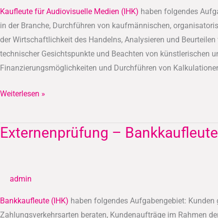
Medien
Kaufleute für Audiovisuelle Medien (IHK)
haben folgendes Aufga
(IHK)
in der Branche, Durchführen von kaufmännischen, organisatori
der Wirtschaftlichkeit des Handelns, Analysieren und Beurteile
technischer Gesichtspunkte und Beachten von künstlerischen un
Finanzierungsmöglichkeiten und Durchführen von Kalkulatione
Weiterlesen »
Externenprüfung – Bankkaufleute
Externenprüfung
–
Bankkaufleute
(IHK)
admin
Bankkaufleute (IHK)
haben folgendes Aufgabengebiet: Kunden g
Zahlungsverkehrsarten beraten, Kundenaufträge im Rahmen der