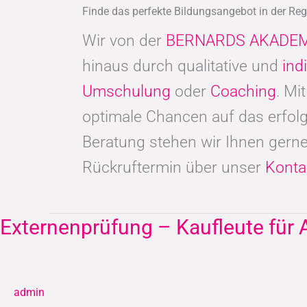
Finde das perfekte Bildungsangebot in der Re
Wir von der
BERNARDS AKADEM
hinaus durch qualitative und
ind
Umschulung
oder
Coaching
. Mi
optimale Chancen auf das erfolg
Beratung stehen wir Ihnen gerne
Rückruftermin über unser
Konta
Externenprüfung – Kaufleute für 
Externenprüfung
–
Kaufleute
für
admin
Audiovisuelle