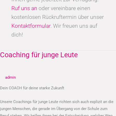
Ruf uns an
oder vereinbare einen
kostenlosen Rückruftermin über unser
Kontaktformular
. Wir freuen uns auf
dich!
Coaching für junge Leute
Coaching
für
junge
Leute
admin
Dein COACH für deine starke Zukunft
Unsere Coachings für junge Leute richten sich auch explizit an die
jungen Menschen, die gerade im Übergang von der Schule zum
Beruf stehen. Wir helfen ihnen bei der Entscheidung, welcher Weg