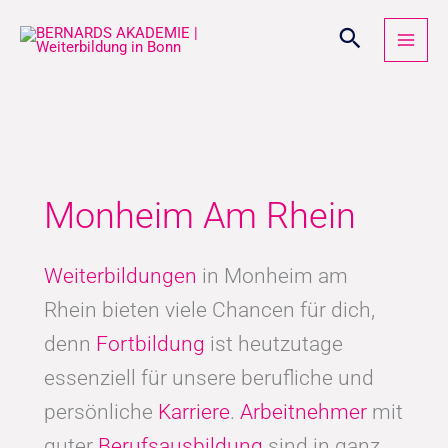
Zum
Inhalt
springen
Monheim Am Rhein
Weiterbildungen
in Monheim am
Rhein bieten viele Chancen für dich,
denn
Fortbildung
ist heutzutage
essenziell für unsere berufliche und
persönliche
Karriere
.
Arbeitnehmer
mit
guter
Berufsausbildung
sind in ganz