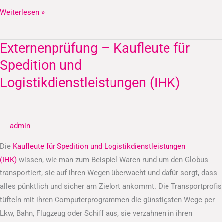
Weiterlesen »
Externenprüfung – Kaufleute für
Externenprüfung
–
Spedition und
Kaufleute
Logistikdienstleistungen (IHK)
für
Spedition
und
admin
Logistikdienstleistungen
(IHK)
Die
Kaufleute für Spedition und Logistikdienstleistungen
(IHK)
wissen, wie man zum Beispiel Waren rund um den Globus
transportiert, sie auf ihren Wegen überwacht und dafür sorgt, dass
alles pünktlich und sicher am Zielort ankommt. Die Transportprofis
tüfteln mit ihren Computerprogrammen die günstigsten Wege per
Lkw, Bahn, Flugzeug oder Schiff aus, sie verzahnen in ihren