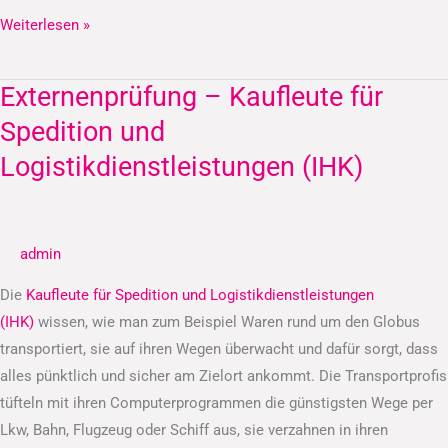
Weiterlesen »
Externenprüfung – Kaufleute für
Externenprüfung
–
Spedition und
Kaufleute
Logistikdienstleistungen (IHK)
für
Spedition
und
admin
Logistikdienstleistungen
(IHK)
Die
Kaufleute für Spedition und Logistikdienstleistungen
(IHK)
wissen, wie man zum Beispiel Waren rund um den Globus
transportiert, sie auf ihren Wegen überwacht und dafür sorgt, dass
alles pünktlich und sicher am Zielort ankommt. Die Transportprofis
tüfteln mit ihren Computerprogrammen die günstigsten Wege per
Lkw, Bahn, Flugzeug oder Schiff aus, sie verzahnen in ihren