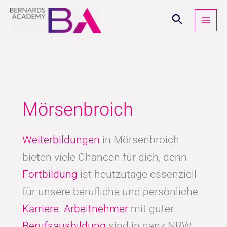
Zum
Inhalt
springen
Mörsenbroich
Weiterbildungen
in Mörsenbroich
bieten viele Chancen für dich, denn
Fortbildung
ist heutzutage essenziell
für unsere berufliche und persönliche
Karriere
.
Arbeitnehmer
mit guter
Berufsausbildung
sind in ganz NRW,