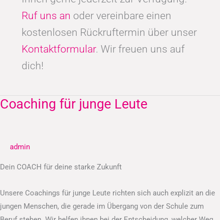
Ruf uns an
oder vereinbare einen
kostenlosen Rückruftermin über unser
Kontaktformular
. Wir freuen uns auf
dich!
Coaching für junge Leute
Coaching
für
junge
Leute
admin
Dein COACH für deine starke Zukunft
Unsere Coachings für junge Leute richten sich auch explizit an die
jungen Menschen, die gerade im Übergang von der Schule zum
Beruf stehen. Wir helfen ihnen bei der Entscheidung, welcher Weg