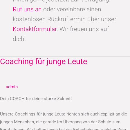
Ruf uns an
oder vereinbare einen
kostenlosen Rückruftermin über unser
Kontaktformular
. Wir freuen uns auf
dich!
Coaching für junge Leute
Coaching
für
junge
Leute
admin
Dein COACH für deine starke Zukunft
Unsere Coachings für junge Leute richten sich auch explizit an die
jungen Menschen, die gerade im Übergang von der Schule zum
Beruf stehen. Wir helfen ihnen bei der Entscheidung, welcher Weg