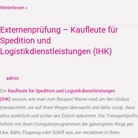
Weiterlesen »
Externenprüfung – Kaufleute für
Externenprüfung
–
Spedition und
Kaufleute
Logistikdienstleistungen (IHK)
für
Spedition
und
admin
Logistikdienstleistungen
(IHK)
Die
Kaufleute für Spedition und Logistikdienstleistungen
(IHK)
wissen, wie man zum Beispiel Waren rund um den Globus
transportiert, sie auf ihren Wegen überwacht und dafür sorgt, dass
alles pünktlich und sicher am Zielort ankommt. Die Transportprofis
tüfteln mit ihren Computerprogrammen die günstigsten Wege per
Lkw, Bahn, Flugzeug oder Schiff aus, sie verzahnen in ihren