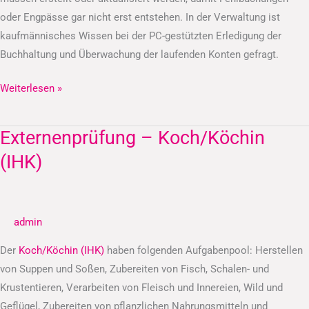
oder Engpässe gar nicht erst entstehen. In der Verwaltung ist
kaufmännisches Wissen bei der PC-gestützten Erledigung der
Buchhaltung und Überwachung der laufenden Konten gefragt.
Weiterlesen »
Externenprüfung – Koch/Köchin
Externenprüfung
–
(IHK)
Koch/Köchin
(IHK)
admin
Der
Koch/Köchin (IHK)
haben folgenden Aufgabenpool: Herstellen
von Suppen und Soßen, Zubereiten von Fisch, Schalen- und
Krustentieren, Verarbeiten von Fleisch und Innereien, Wild und
Geflügel, Zubereiten von pflanzlichen Nahrungsmitteln und