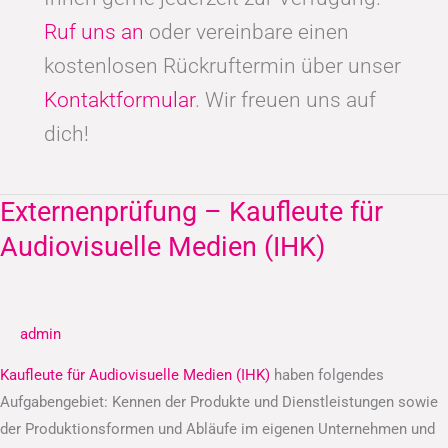
Ruf uns an
oder vereinbare einen
kostenlosen Rückruftermin über unser
Kontaktformular
. Wir freuen uns auf
dich!
Externenprüfung – Kaufleute für
Externenprüfung
–
Audiovisuelle Medien (IHK)
Kaufleute
für
Audiovisuelle
admin
Medien
(IHK)
Kaufleute für Audiovisuelle Medien (IHK)
haben folgendes
Aufgabengebiet: Kennen der Produkte und Dienstleistungen sowie
der Produktionsformen und Abläufe im eigenen Unternehmen und