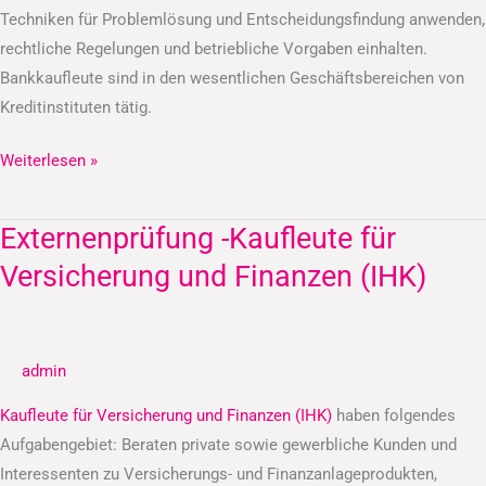
Techniken für Problemlösung und Entscheidungsfindung anwenden,
rechtliche Regelungen und betriebliche Vorgaben einhalten.
Bankkaufleute sind in den wesentlichen Geschäftsbereichen von
Kreditinstituten tätig.
Weiterlesen »
Externenprüfung -Kaufleute für
Externenprüfung
-
Versicherung und Finanzen (IHK)
Kaufleute
für
Versicherung
admin
und
Finanzen
Kaufleute für Versicherung und Finanzen (IHK)
haben folgendes
(IHK)
Aufgabengebiet: Beraten private sowie gewerbliche Kunden und
Interessenten zu Versicherungs- und Finanzanlageprodukten,