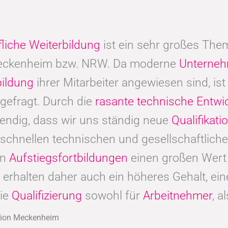
fliche Weiterbildung
ist ein sehr großes Thema
eckenheim bzw. NRW. Da moderne
Unterne
bildung
ihrer Mitarbeiter angewiesen sind, ist 
 gefragt. Durch die
rasante technische Entwi
endig, dass wir uns ständig neue
Qualifikat
schnellen technischen und gesellschaftliche
en
Aufstiegsfortbildungen
einen großen Wert 
en, erhalten daher auch ein höheres Gehalt, e
die
Qualifizierung
sowohl für
Arbeitnehmer
, a
egion Meckenheim