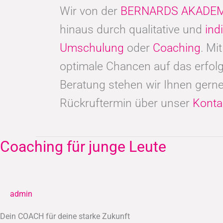
Wir von der
BERNARDS AKADEM
hinaus durch qualitative und
ind
Umschulung
oder
Coaching
. Mi
optimale Chancen auf das erfolg
Beratung stehen wir Ihnen gerne
Rückruftermin über unser
Konta
Coaching für junge Leute
Coaching
für
junge
Leute
admin
Dein COACH für deine starke Zukunft