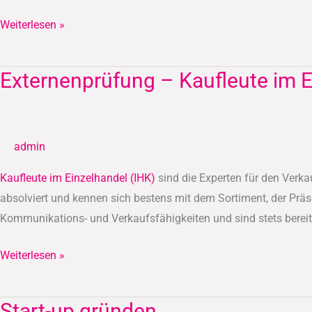
Weiterlesen »
Externenprüfung – Kaufleute im E
Externenprüfung
–
Kaufleute
im
admin
Einzelhandel
(IHK)
Kaufleute im Einzelhandel (IHK)
sind die Experten für den Verka
absolviert und kennen sich bestens mit dem Sortiment, der Präs
Kommunikations- und Verkaufsfähigkeiten und sind stets bereit
Weiterlesen »
Start-up gründen
Start-