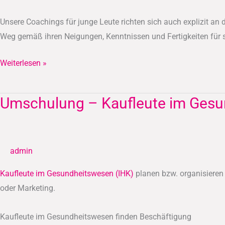
Unsere Coachings für junge Leute richten sich auch explizit an
Weg gemäß ihren Neigungen, Kenntnissen und Fertigkeiten für s
Weiterlesen »
Umschulung – Kaufleute im Gesu
Umschulung
–
Kaufleute
im
admin
Gesundheitswesen
(IHK)
Kaufleute im Gesundheitswesen (IHK)
planen bzw. organisiere
oder Marketing.
Kaufleute im Gesundheitswesen finden Beschäftigung