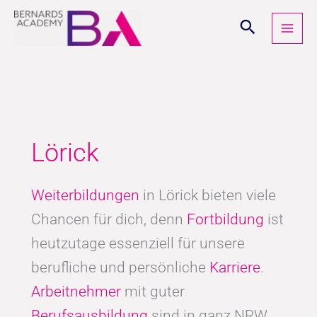
Zum
Inhalt
springen
Lörick
Weiterbildungen
in Lörick bieten viele
Chancen für dich, denn
Fortbildung
ist
heutzutage essenziell für unsere
berufliche und persönliche
Karriere
.
Arbeitnehmer
mit guter
Berufsausbildung
sind in ganz NRW,