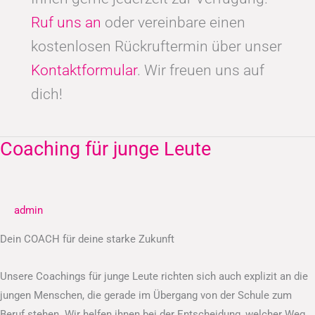
Ruf uns an
oder vereinbare einen
kostenlosen Rückruftermin über unser
Kontaktformular
. Wir freuen uns auf
dich!
Coaching für junge Leute
Coaching
für
junge
Leute
admin
Dein COACH für deine starke Zukunft
Unsere Coachings für junge Leute richten sich auch explizit an die
jungen Menschen, die gerade im Übergang von der Schule zum
Beruf stehen. Wir helfen ihnen bei der Entscheidung, welcher Weg