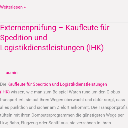
Weiterlesen »
Externenprüfung – Kaufleute für
Externenprüfung
–
Spedition und
Kaufleute
Logistikdienstleistungen (IHK)
für
Spedition
und
admin
Logistikdienstleistungen
(IHK)
Die
Kaufleute für Spedition und Logistikdienstleistungen
(IHK)
wissen, wie man zum Beispiel Waren rund um den Globus
transportiert, sie auf ihren Wegen überwacht und dafür sorgt, dass
alles pünktlich und sicher am Zielort ankommt. Die Transportprofis
tüfteln mit ihren Computerprogrammen die günstigsten Wege per
Lkw, Bahn, Flugzeug oder Schiff aus, sie verzahnen in ihren