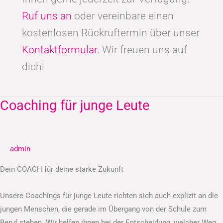
Ruf uns an
oder vereinbare einen
kostenlosen Rückruftermin über unser
Kontaktformular
. Wir freuen uns auf
dich!
Coaching für junge Leute
Coaching
für
junge
Leute
admin
Dein COACH für deine starke Zukunft
Unsere Coachings für junge Leute richten sich auch explizit an die
jungen Menschen, die gerade im Übergang von der Schule zum
Beruf stehen. Wir helfen ihnen bei der Entscheidung, welcher Weg