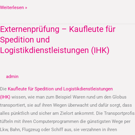
Weiterlesen »
Externenprüfung – Kaufleute für
Externenprüfung
–
Spedition und
Kaufleute
Logistikdienstleistungen (IHK)
für
Spedition
und
admin
Logistikdienstleistungen
(IHK)
Die
Kaufleute für Spedition und Logistikdienstleistungen
(IHK)
wissen, wie man zum Beispiel Waren rund um den Globus
transportiert, sie auf ihren Wegen überwacht und dafür sorgt, dass
alles pünktlich und sicher am Zielort ankommt. Die Transportprofis
tüfteln mit ihren Computerprogrammen die günstigsten Wege per
Lkw, Bahn, Flugzeug oder Schiff aus, sie verzahnen in ihren