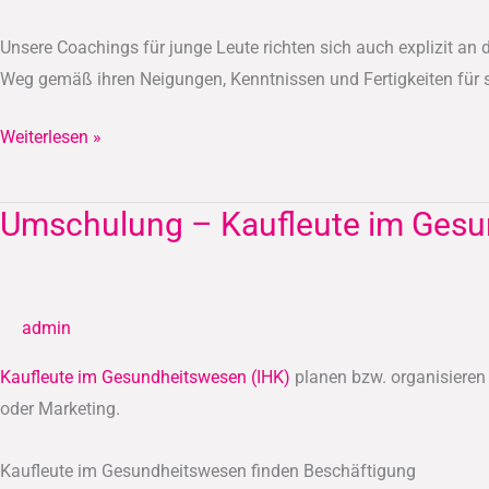
Unsere Coachings für junge Leute richten sich auch explizit an
Weg gemäß ihren Neigungen, Kenntnissen und Fertigkeiten für s
Weiterlesen »
Umschulung – Kaufleute im Gesu
Umschulung
–
Kaufleute
im
admin
Gesundheitswesen
(IHK)
Kaufleute im Gesundheitswesen (IHK)
planen bzw. organisiere
oder Marketing.
Kaufleute im Gesundheitswesen finden Beschäftigung