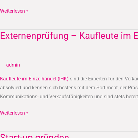
Weiterlesen »
Externenprüfung – Kaufleute im E
Externenprüfung
–
Kaufleute
im
admin
Einzelhandel
(IHK)
Kaufleute im Einzelhandel (IHK)
sind die Experten für den Verka
absolviert und kennen sich bestens mit dem Sortiment, der Präs
Kommunikations- und Verkaufsfähigkeiten und sind stets bereit
Weiterlesen »
Start-up gründen
Start-