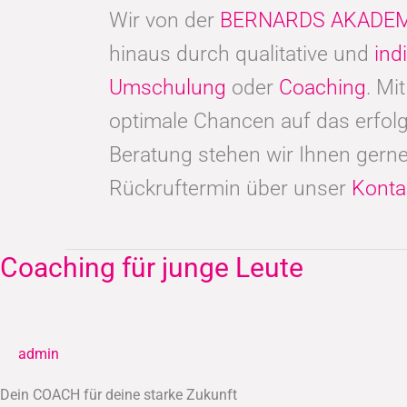
Wir von der
BERNARDS AKADEM
hinaus durch qualitative und
ind
Umschulung
oder
Coaching
. Mi
optimale Chancen auf das erfolg
Beratung stehen wir Ihnen gerne
Rückruftermin über unser
Konta
Coaching für junge Leute
Coaching
für
junge
Leute
admin
Dein COACH für deine starke Zukunft