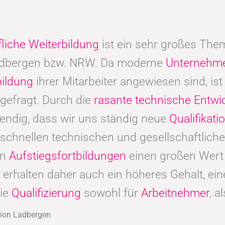
fliche Weiterbildung
ist ein sehr großes Thema
adbergen bzw. NRW. Da moderne
Unternehm
bildung
ihrer Mitarbeiter angewiesen sind, ist 
 gefragt. Durch die
rasante technische Entwi
endig, dass wir uns ständig neue
Qualifikat
schnellen technischen und gesellschaftliche
en
Aufstiegsfortbildungen
einen großen Wert 
en, erhalten daher auch ein höheres Gehalt, e
die
Qualifizierung
sowohl für
Arbeitnehmer
, a
gion Ladbergen