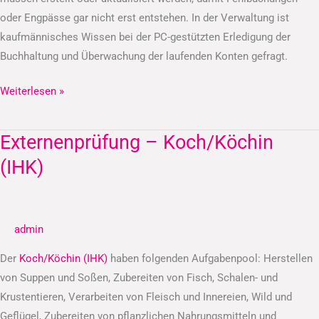
oder Engpässe gar nicht erst entstehen. In der Verwaltung ist
kaufmännisches Wissen bei der PC-gestützten Erledigung der
Buchhaltung und Überwachung der laufenden Konten gefragt.
Weiterlesen »
Externenprüfung – Koch/Köchin
Externenprüfung
–
(IHK)
Koch/Köchin
(IHK)
admin
Der
Koch/Köchin (IHK)
haben folgenden Aufgabenpool: Herstellen
von Suppen und Soßen, Zubereiten von Fisch, Schalen- und
Krustentieren, Verarbeiten von Fleisch und Innereien, Wild und
Geflügel, Zubereiten von pflanzlichen Nahrungsmitteln und