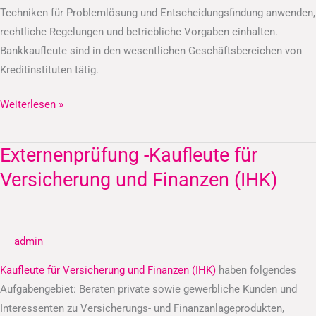
Techniken für Problemlösung und Entscheidungsfindung anwenden,
rechtliche Regelungen und betriebliche Vorgaben einhalten.
Bankkaufleute sind in den wesentlichen Geschäftsbereichen von
Kreditinstituten tätig.
Weiterlesen »
Externenprüfung -Kaufleute für
Externenprüfung
-
Versicherung und Finanzen (IHK)
Kaufleute
für
Versicherung
admin
und
Finanzen
Kaufleute für Versicherung und Finanzen (IHK)
haben folgendes
(IHK)
Aufgabengebiet: Beraten private sowie gewerbliche Kunden und
Interessenten zu Versicherungs- und Finanzanlageprodukten,