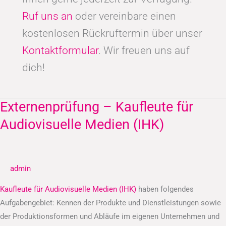
Ruf uns an
oder vereinbare einen
kostenlosen Rückruftermin über unser
Kontaktformular
. Wir freuen uns auf
dich!
Externenprüfung – Kaufleute für
Externenprüfung
–
Audiovisuelle Medien (IHK)
Kaufleute
für
Audiovisuelle
admin
Medien
(IHK)
Kaufleute für Audiovisuelle Medien (IHK)
haben folgendes
Aufgabengebiet: Kennen der Produkte und Dienstleistungen sowie
der Produktionsformen und Abläufe im eigenen Unternehmen und