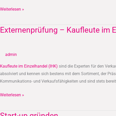
Weiterlesen »
Externenprüfung – Kaufleute im E
Externenprüfung
–
Kaufleute
im
admin
Einzelhandel
(IHK)
Kaufleute im Einzelhandel (IHK)
sind die Experten für den Verka
absolviert und kennen sich bestens mit dem Sortiment, der Präs
Kommunikations- und Verkaufsfähigkeiten und sind stets bereit
Weiterlesen »
Start-up gründen
Start-