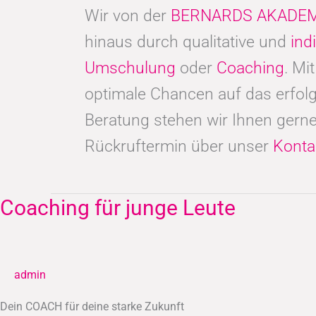
Wir von der
BERNARDS AKADEM
hinaus durch qualitative und
ind
Umschulung
oder
Coaching
. Mi
optimale Chancen auf das erfolg
Beratung stehen wir Ihnen gerne
Rückruftermin über unser
Konta
Coaching für junge Leute
Coaching
für
junge
Leute
admin
Dein COACH für deine starke Zukunft