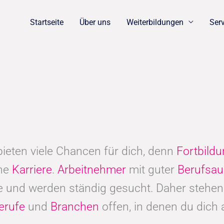
Startseite
Über uns
Weiterbildungen
Ser
ieten viele Chancen für dich, denn
Fortbild
che
Karriere
.
Arbeitnehmer
mit guter
Berufsau
 und werden ständig gesucht. Daher stehen 
erufe
und
Branchen
offen, in denen du dich