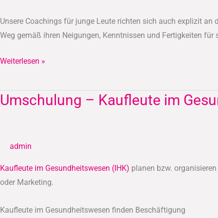
Unsere Coachings für junge Leute richten sich auch explizit an
Weg gemäß ihren Neigungen, Kenntnissen und Fertigkeiten für s
Weiterlesen »
Umschulung – Kaufleute im Gesu
Umschulung
–
Kaufleute
im
admin
Gesundheitswesen
(IHK)
Kaufleute im Gesundheitswesen (IHK)
planen bzw. organisiere
oder Marketing.
Kaufleute im Gesundheitswesen finden Beschäftigung