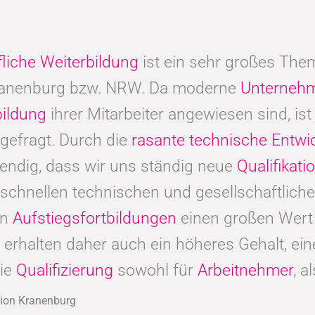
fliche Weiterbildung
ist ein sehr großes Thema
ranenburg bzw. NRW. Da moderne
Unterneh
bildung
ihrer Mitarbeiter angewiesen sind, ist 
 gefragt. Durch die
rasante technische Entwi
endig, dass wir uns ständig neue
Qualifikat
schnellen technischen und gesellschaftliche
en
Aufstiegsfortbildungen
einen großen Wert 
en, erhalten daher auch ein höheres Gehalt, e
die
Qualifizierung
sowohl für
Arbeitnehmer
, a
gion Kranenburg