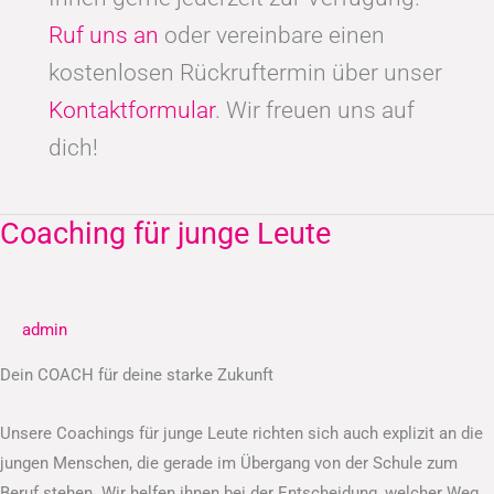
Ruf uns an
oder vereinbare einen
kostenlosen Rückruftermin über unser
Kontaktformular
. Wir freuen uns auf
dich!
Coaching für junge Leute
Coaching
für
junge
Leute
admin
Dein COACH für deine starke Zukunft
Unsere Coachings für junge Leute richten sich auch explizit an die
jungen Menschen, die gerade im Übergang von der Schule zum
Beruf stehen. Wir helfen ihnen bei der Entscheidung, welcher Weg