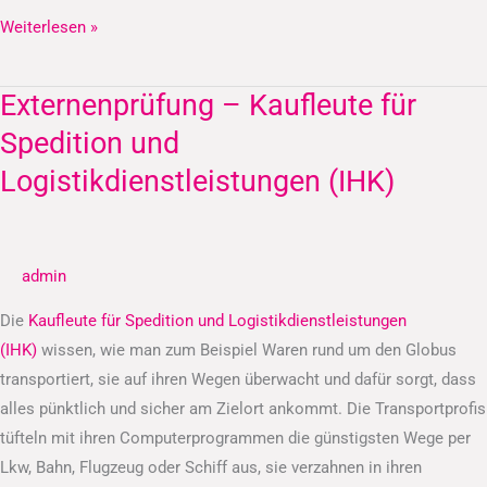
Weiterlesen »
Externenprüfung – Kaufleute für
Externenprüfung
–
Spedition und
Kaufleute
Logistikdienstleistungen (IHK)
für
Spedition
und
admin
Logistikdienstleistungen
(IHK)
Die
Kaufleute für Spedition und Logistikdienstleistungen
(IHK)
wissen, wie man zum Beispiel Waren rund um den Globus
transportiert, sie auf ihren Wegen überwacht und dafür sorgt, dass
alles pünktlich und sicher am Zielort ankommt. Die Transportprofis
tüfteln mit ihren Computerprogrammen die günstigsten Wege per
Lkw, Bahn, Flugzeug oder Schiff aus, sie verzahnen in ihren