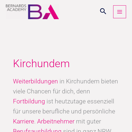
Zum
Inhalt
springen
Kirchundem
Weiterbildungen
in Kirchundem bieten
viele Chancen für dich, denn
Fortbildung
ist heutzutage essenziell
für unsere berufliche und persönliche
Karriere
.
Arbeitnehmer
mit guter
Berufsausbildung
sind in ganz NRW,