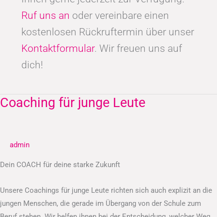
Ruf uns an
oder vereinbare einen
kostenlosen Rückruftermin über unser
Kontaktformular
. Wir freuen uns auf
dich!
Coaching für junge Leute
Coaching
für
junge
Leute
admin
Dein COACH für deine starke Zukunft
Unsere Coachings für junge Leute richten sich auch explizit an die
jungen Menschen, die gerade im Übergang von der Schule zum
Beruf stehen. Wir helfen ihnen bei der Entscheidung, welcher Weg