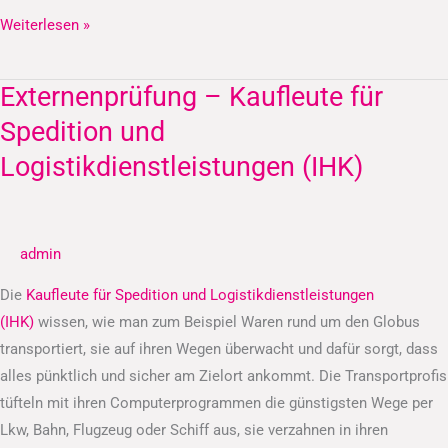
Weiterlesen »
Externenprüfung – Kaufleute für
Externenprüfung
–
Spedition und
Kaufleute
Logistikdienstleistungen (IHK)
für
Spedition
und
admin
Logistikdienstleistungen
(IHK)
Die
Kaufleute für Spedition und Logistikdienstleistungen
(IHK)
wissen, wie man zum Beispiel Waren rund um den Globus
transportiert, sie auf ihren Wegen überwacht und dafür sorgt, dass
alles pünktlich und sicher am Zielort ankommt. Die Transportprofis
tüfteln mit ihren Computerprogrammen die günstigsten Wege per
Lkw, Bahn, Flugzeug oder Schiff aus, sie verzahnen in ihren