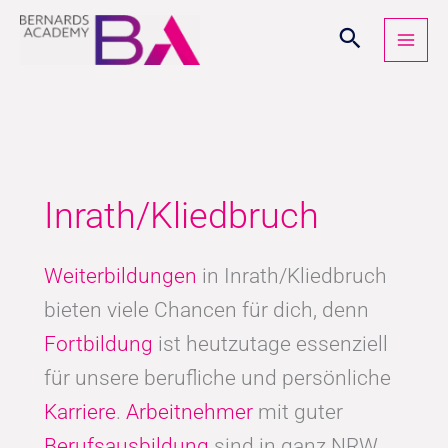
Zum
Inhalt
springen
Inrath/Kliedbruch
Weiterbildungen
in Inrath/Kliedbruch
bieten viele Chancen für dich, denn
Fortbildung
ist heutzutage essenziell
für unsere berufliche und persönliche
Karriere
.
Arbeitnehmer
mit guter
Berufsausbildung
sind in ganz NRW,