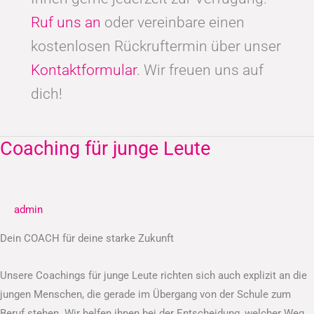
Ruf uns an
oder vereinbare einen
kostenlosen Rückruftermin über unser
Kontaktformular
. Wir freuen uns auf
dich!
Coaching für junge Leute
Coaching
für
junge
Leute
admin
Dein COACH für deine starke Zukunft
Unsere Coachings für junge Leute richten sich auch explizit an die
jungen Menschen, die gerade im Übergang von der Schule zum
Beruf stehen. Wir helfen ihnen bei der Entscheidung, welcher Weg