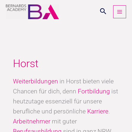
Zum
Inhalt
springen
Horst
Weiterbildungen
in Horst bieten viele
Chancen für dich, denn
Fortbildung
ist
heutzutage essenziell für unsere
berufliche und persönliche
Karriere
.
Arbeitnehmer
mit guter
Berufsausbildung
sind in ganz NRW,