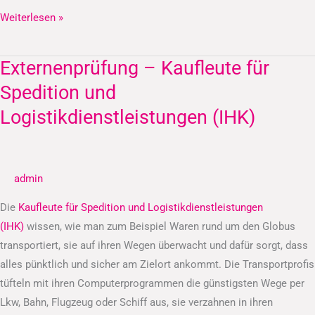
Weiterlesen »
Externenprüfung – Kaufleute für
Externenprüfung
–
Spedition und
Kaufleute
Logistikdienstleistungen (IHK)
für
Spedition
und
admin
Logistikdienstleistungen
(IHK)
Die
Kaufleute für Spedition und Logistikdienstleistungen
(IHK)
wissen, wie man zum Beispiel Waren rund um den Globus
transportiert, sie auf ihren Wegen überwacht und dafür sorgt, dass
alles pünktlich und sicher am Zielort ankommt. Die Transportprofis
tüfteln mit ihren Computerprogrammen die günstigsten Wege per
Lkw, Bahn, Flugzeug oder Schiff aus, sie verzahnen in ihren