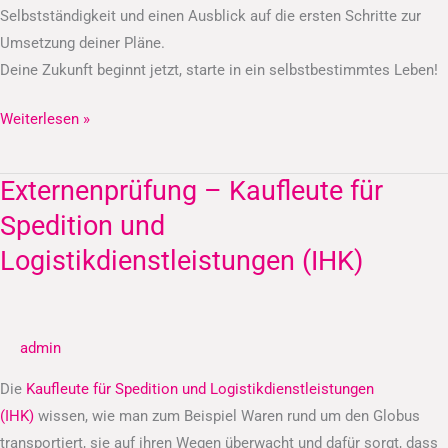
Selbstständigkeit und einen Ausblick auf die ersten Schritte zur
Umsetzung deiner Pläne.
Deine Zukunft beginnt jetzt, starte in ein selbstbestimmtes Leben!
Weiterlesen »
Externenprüfung – Kaufleute für
Externenprüfung
–
Spedition und
Kaufleute
Logistikdienstleistungen (IHK)
für
Spedition
und
admin
Logistikdienstleistungen
(IHK)
Die
Kaufleute für Spedition und Logistikdienstleistungen
(IHK)
wissen, wie man zum Beispiel Waren rund um den Globus
transportiert, sie auf ihren Wegen überwacht und dafür sorgt, dass