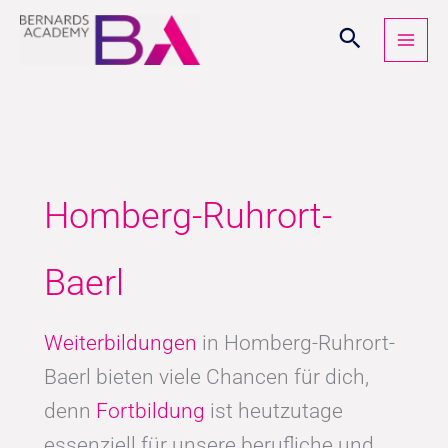
Zum
Inhalt
springen
Homberg-Ruhrort-
Baerl
Weiterbildungen
in Homberg-Ruhrort-
Baerl bieten viele Chancen für dich,
denn
Fortbildung
ist heutzutage
essenziell für unsere berufliche und