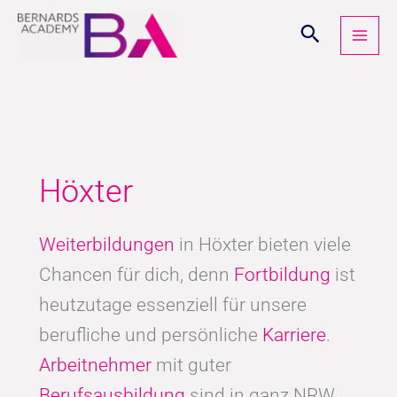
Zum
Inhalt
springen
Höxter
Weiterbildungen
in Höxter bieten viele
Chancen für dich, denn
Fortbildung
ist
heutzutage essenziell für unsere
berufliche und persönliche
Karriere
.
Arbeitnehmer
mit guter
Berufsausbildung
sind in ganz NRW,