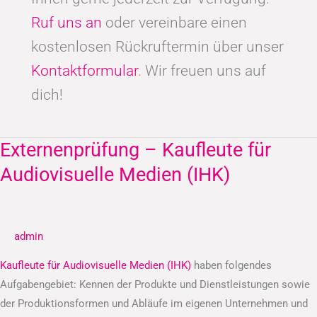
Ruf uns an
oder vereinbare einen
kostenlosen Rückruftermin über unser
Kontaktformular
. Wir freuen uns auf
dich!
Externenprüfung – Kaufleute für
Externenprüfung
–
Audiovisuelle Medien (IHK)
Kaufleute
für
Audiovisuelle
admin
Medien
(IHK)
Kaufleute für Audiovisuelle Medien (IHK)
haben folgendes
Aufgabengebiet: Kennen der Produkte und Dienstleistungen sowie
der Produktionsformen und Abläufe im eigenen Unternehmen und