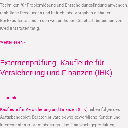
Techniken für Problemlösung und Entscheidungsfindung anwenden,
rechtliche Regelungen und betriebliche Vorgaben einhalten.
Bankkaufleute sind in den wesentlichen Geschäftsbereichen von
Kreditinstituten tätig.
Weiterlesen »
Externenprüfung -Kaufleute für
Externenprüfung
-
Versicherung und Finanzen (IHK)
Kaufleute
für
Versicherung
admin
und
Finanzen
Kaufleute für Versicherung und Finanzen (IHK)
haben folgendes
(IHK)
Aufgabengebiet: Beraten private sowie gewerbliche Kunden und
Interessenten zu Versicherungs- und Finanzanlageprodukten,