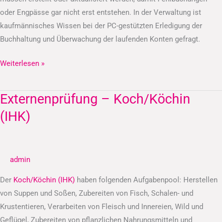
oder Engpässe gar nicht erst entstehen. In der Verwaltung ist
kaufmännisches Wissen bei der PC-gestützten Erledigung der
Buchhaltung und Überwachung der laufenden Konten gefragt.
Weiterlesen »
Externenprüfung – Koch/Köchin
Externenprüfung
–
(IHK)
Koch/Köchin
(IHK)
admin
Der
Koch/Köchin (IHK)
haben folgenden Aufgabenpool: Herstellen
von Suppen und Soßen, Zubereiten von Fisch, Schalen- und
Krustentieren, Verarbeiten von Fleisch und Innereien, Wild und
Geflügel, Zubereiten von pflanzlichen Nahrungsmitteln und