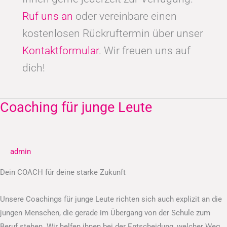
Ruf uns an
oder vereinbare einen
kostenlosen Rückruftermin über unser
Kontaktformular
. Wir freuen uns auf
dich!
Coaching für junge Leute
Coaching
für
junge
Leute
admin
Dein COACH für deine starke Zukunft
Unsere Coachings für junge Leute richten sich auch explizit an die
jungen Menschen, die gerade im Übergang von der Schule zum
Beruf stehen. Wir helfen ihnen bei der Entscheidung, welcher Weg