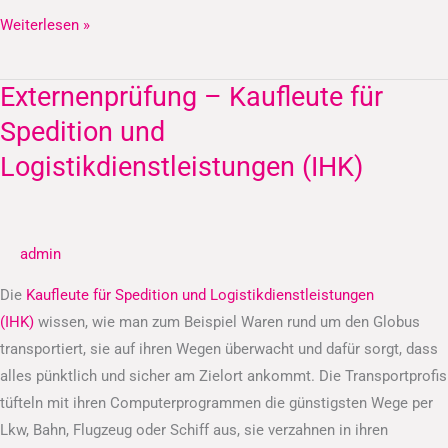
Weiterlesen »
Externenprüfung – Kaufleute für
Externenprüfung
–
Spedition und
Kaufleute
Logistikdienstleistungen (IHK)
für
Spedition
und
admin
Logistikdienstleistungen
(IHK)
Die
Kaufleute für Spedition und Logistikdienstleistungen
(IHK)
wissen, wie man zum Beispiel Waren rund um den Globus
transportiert, sie auf ihren Wegen überwacht und dafür sorgt, dass
alles pünktlich und sicher am Zielort ankommt. Die Transportprofis
tüfteln mit ihren Computerprogrammen die günstigsten Wege per
Lkw, Bahn, Flugzeug oder Schiff aus, sie verzahnen in ihren