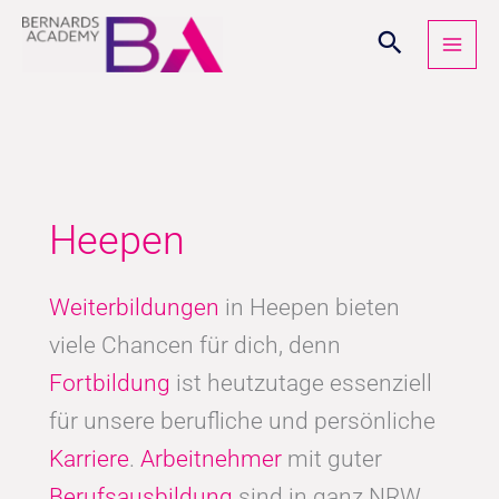
Zum
Inhalt
springen
Heepen
Weiterbildungen
in Heepen bieten
viele Chancen für dich, denn
Fortbildung
ist heutzutage essenziell
für unsere berufliche und persönliche
Karriere
.
Arbeitnehmer
mit guter
Berufsausbildung
sind in ganz NRW,