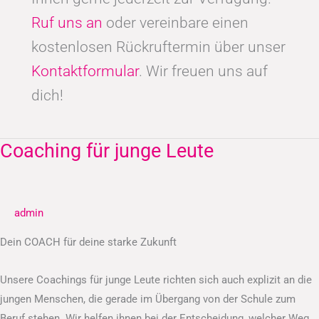
Ruf uns an
oder vereinbare einen
kostenlosen Rückruftermin über unser
Kontaktformular
. Wir freuen uns auf
dich!
Coaching für junge Leute
Coaching
für
junge
Leute
admin
Dein COACH für deine starke Zukunft
Unsere Coachings für junge Leute richten sich auch explizit an die
jungen Menschen, die gerade im Übergang von der Schule zum
Beruf stehen. Wir helfen ihnen bei der Entscheidung, welcher Weg