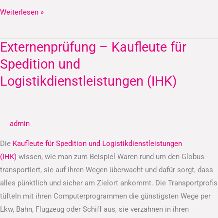
Weiterlesen »
Externenprüfung – Kaufleute für
Externenprüfung
–
Spedition und
Kaufleute
Logistikdienstleistungen (IHK)
für
Spedition
und
admin
Logistikdienstleistungen
(IHK)
Die
Kaufleute für Spedition und Logistikdienstleistungen
(IHK)
wissen, wie man zum Beispiel Waren rund um den Globus
transportiert, sie auf ihren Wegen überwacht und dafür sorgt, dass
alles pünktlich und sicher am Zielort ankommt. Die Transportprofis
tüfteln mit ihren Computerprogrammen die günstigsten Wege per
Lkw, Bahn, Flugzeug oder Schiff aus, sie verzahnen in ihren