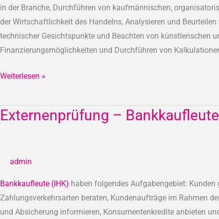
(IHK)
in der Branche, Durchführen von kaufmännischen, organisatori
der Wirtschaftlichkeit des Handelns, Analysieren und Beurteile
technischer Gesichtspunkte und Beachten von künstlerischen un
Finanzierungsmöglichkeiten und Durchführen von Kalkulatione
Weiterlesen »
Externenprüfung – Bankkaufleute
Externenprüfung
–
Bankkaufleute
(IHK)
admin
Bankkaufleute (IHK)
haben folgendes Aufgabengebiet: Kunden g
Zahlungsverkehrsarten beraten, Kundenaufträge im Rahmen der
und Absicherung informieren, Konsumentenkredite anbieten und 