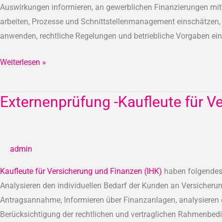
Auswirkungen informieren, an gewerblichen Finanzierungen mitw
arbeiten, Prozesse und Schnittstellenmanagement einschätzen
anwenden, rechtliche Regelungen und betriebliche Vorgaben einh
Weiterlesen »
Externenprüfung -Kaufleute für V
Externenprüfung
-
Kaufleute
für
admin
Versicherung
und
Kaufleute für Versicherung und Finanzen (IHK)
haben folgendes 
Finanzen
Analysieren den individuellen Bedarf der Kunden an Versicher
(IHK)
Antragsannahme, Informieren über Finanzanlagen, analysieren d
Berücksichtigung der rechtlichen und vertraglichen Rahmenbe