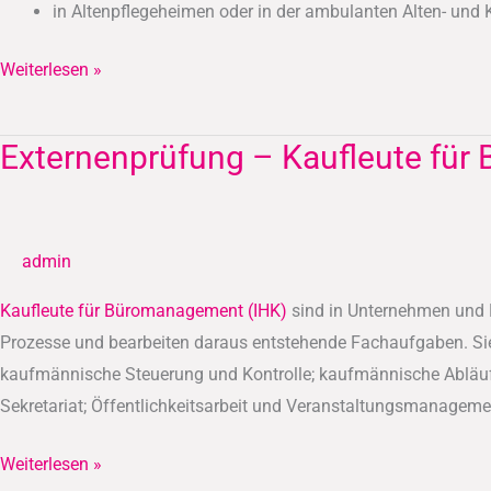
in Altenpflegeheimen oder in der ambulanten Alten- und
Weiterlesen »
Externenprüfung – Kaufleute für
Externenprüfung
–
Kaufleute
für
admin
Büromanagement
(IHK)
Kaufleute für Büromanagement (IHK)
sind in Unternehmen und Be
Prozesse und bearbeiten daraus entstehende Fachaufgaben. Sie 
kaufmännische Steuerung und Kontrolle; kaufmännische Abläufe 
Sekretariat; Öffentlichkeitsarbeit und Veranstaltungsmanageme
Weiterlesen »