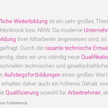
fliche Weiterbildung
ist ein sehr großes Thema
uhlenbrock bzw. NRW. Da moderne
Unterne
bildung
ihrer Mitarbeiter angewiesen sind, ist 
 gefragt. Durch die
rasante technische Entwi
endig, dass wir uns ständig neue
Qualifikat
schnellen technischen und gesellschaftliche
en
Aufstiegsfortbildungen
einen großen Wert 
en, erhalten daher auch ein höheres Gehalt, e
die
Qualifizierung
sowohl für
Arbeitnehmer
, a
gion Fuhlenbrock