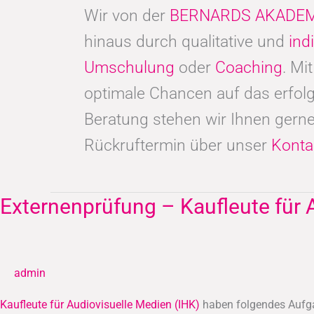
Wir von der
BERNARDS AKADEM
hinaus durch qualitative und
ind
Umschulung
oder
Coaching
. Mi
optimale Chancen auf das erfolg
Beratung stehen wir Ihnen gerne
Rückruftermin über unser
Konta
Externenprüfung – Kaufleute für 
Externenprüfung
–
Kaufleute
für
admin
Audiovisuelle
Medien
Kaufleute für Audiovisuelle Medien (IHK)
haben folgendes Aufga