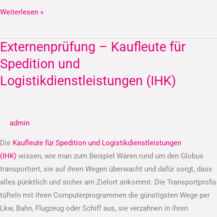
Weiterlesen »
Externenprüfung – Kaufleute für
Externenprüfung
–
Spedition und
Kaufleute
Logistikdienstleistungen (IHK)
für
Spedition
und
admin
Logistikdienstleistungen
(IHK)
Die
Kaufleute für Spedition und Logistikdienstleistungen
(IHK)
wissen, wie man zum Beispiel Waren rund um den Globus
transportiert, sie auf ihren Wegen überwacht und dafür sorgt, dass
alles pünktlich und sicher am Zielort ankommt. Die Transportprofis
tüfteln mit ihren Computerprogrammen die günstigsten Wege per
Lkw, Bahn, Flugzeug oder Schiff aus, sie verzahnen in ihren