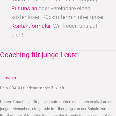
Ruf uns an
oder vereinbare einen
kostenlosen Rückruftermin über unser
Kontaktformular
. Wir freuen uns auf
dich!
Coaching für junge Leute
Coaching
für
junge
Leute
admin
Dein COACH für deine starke Zukunft
Unsere Coachings für junge Leute richten sich auch explizit an die
jungen Menschen, die gerade im Übergang von der Schule zum
Beruf stehen. Wir helfen ihnen bei der Entscheidung, welcher Weg