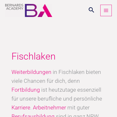
Zum
Inhalt
springen
Fischlaken
Weiterbildungen
in Fischlaken bieten
viele Chancen für dich, denn
Fortbildung
ist heutzutage essenziell
für unsere berufliche und persönliche
Karriere
.
Arbeitnehmer
mit guter
Berufsausbildung
sind in ganz NRW,