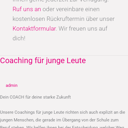
Ruf uns an
oder vereinbare einen
kostenlosen Rückruftermin über unser
Kontaktformular
. Wir freuen uns auf
dich!
Coaching für junge Leute
Coaching
für
junge
Leute
admin
Dein COACH für deine starke Zukunft
Unsere Coachings für junge Leute richten sich auch explizit an die
jungen Menschen, die gerade im Übergang von der Schule zum
Beruf stehen. Wir helfen ihnen bei der Entscheidung, welcher Weg