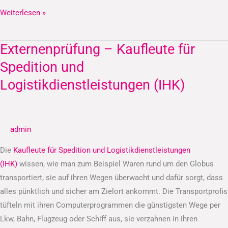
Weiterlesen »
Externenprüfung – Kaufleute für
Externenprüfung
–
Spedition und
Kaufleute
Logistikdienstleistungen (IHK)
für
Spedition
und
admin
Logistikdienstleistungen
(IHK)
Die
Kaufleute für Spedition und Logistikdienstleistungen
(IHK)
wissen, wie man zum Beispiel Waren rund um den Globus
transportiert, sie auf ihren Wegen überwacht und dafür sorgt, dass
alles pünktlich und sicher am Zielort ankommt. Die Transportprofis
tüfteln mit ihren Computerprogrammen die günstigsten Wege per
Lkw, Bahn, Flugzeug oder Schiff aus, sie verzahnen in ihren