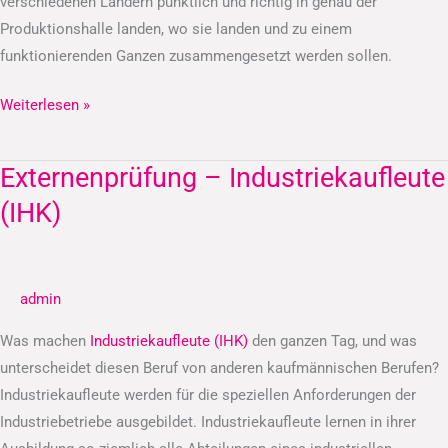
verschiedenen Ländern pünktlich und richtig in genau der
Produktionshalle landen, wo sie landen und zu einem
funktionierenden Ganzen zusammengesetzt werden sollen.
Weiterlesen »
Externenprüfung – Industriekaufleute
Externenprüfung
–
(IHK)
Industriekaufleute
(IHK)
admin
Was machen
Industriekaufleute (IHK)
den ganzen Tag, und was
unterscheidet diesen Beruf von anderen kaufmännischen Berufen?
Industriekaufleute werden für die speziellen Anforderungen der
Industriebetriebe ausgebildet. Industriekaufleute lernen in ihrer