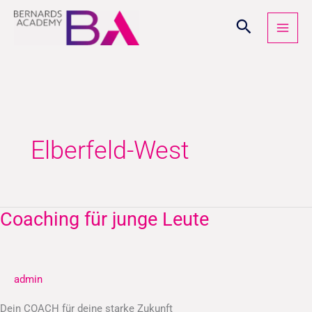
Zum
Inhalt
springen
Elberfeld-West
Coaching für junge Leute
Coaching
für
junge
Leute
admin
Dein COACH für deine starke Zukunft