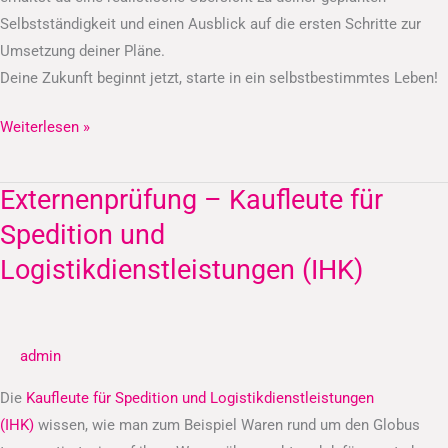
Selbstständigkeit und einen Ausblick auf die ersten Schritte zur
Umsetzung deiner Pläne.
Deine Zukunft beginnt jetzt, starte in ein selbstbestimmtes Leben!
Weiterlesen »
Externenprüfung – Kaufleute für
Externenprüfung
–
Spedition und
Kaufleute
Logistikdienstleistungen (IHK)
für
Spedition
und
admin
Logistikdienstleistungen
(IHK)
Die
Kaufleute für Spedition und Logistikdienstleistungen
(IHK)
wissen, wie man zum Beispiel Waren rund um den Globus