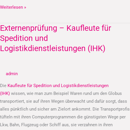
Weiterlesen »
Externenprüfung – Kaufleute für
Externenprüfung
–
Spedition und
Kaufleute
Logistikdienstleistungen (IHK)
für
Spedition
und
admin
Logistikdienstleistungen
(IHK)
Die
Kaufleute für Spedition und Logistikdienstleistungen
(IHK)
wissen, wie man zum Beispiel Waren rund um den Globus
transportiert, sie auf ihren Wegen überwacht und dafür sorgt, dass
alles pünktlich und sicher am Zielort ankommt. Die Transportprofis
tüfteln mit ihren Computerprogrammen die günstigsten Wege per
Lkw, Bahn, Flugzeug oder Schiff aus, sie verzahnen in ihren