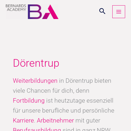
Zum
Inhalt
springen
Dörentrup
Weiterbildungen
in Dörentrup bieten
viele Chancen für dich, denn
Fortbildung
ist heutzutage essenziell
für unsere berufliche und persönliche
Karriere
.
Arbeitnehmer
mit guter
Berufsausbildung
sind in ganz NRW,