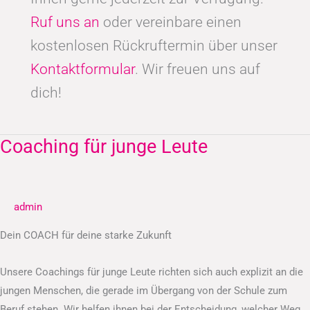
Ruf uns an
oder vereinbare einen
kostenlosen Rückruftermin über unser
Kontaktformular
. Wir freuen uns auf
dich!
Coaching für junge Leute
Coaching
für
junge
Leute
admin
Dein COACH für deine starke Zukunft
Unsere Coachings für junge Leute richten sich auch explizit an die
jungen Menschen, die gerade im Übergang von der Schule zum
Beruf stehen. Wir helfen ihnen bei der Entscheidung, welcher Weg