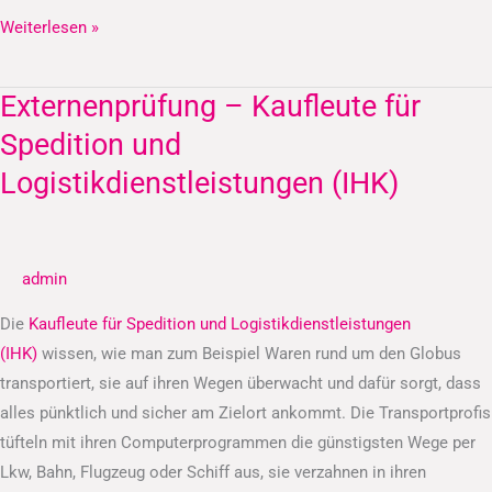
Weiterlesen »
Externenprüfung – Kaufleute für
Externenprüfung
–
Spedition und
Kaufleute
Logistikdienstleistungen (IHK)
für
Spedition
und
admin
Logistikdienstleistungen
(IHK)
Die
Kaufleute für Spedition und Logistikdienstleistungen
(IHK)
wissen, wie man zum Beispiel Waren rund um den Globus
transportiert, sie auf ihren Wegen überwacht und dafür sorgt, dass
alles pünktlich und sicher am Zielort ankommt. Die Transportprofis
tüfteln mit ihren Computerprogrammen die günstigsten Wege per
Lkw, Bahn, Flugzeug oder Schiff aus, sie verzahnen in ihren