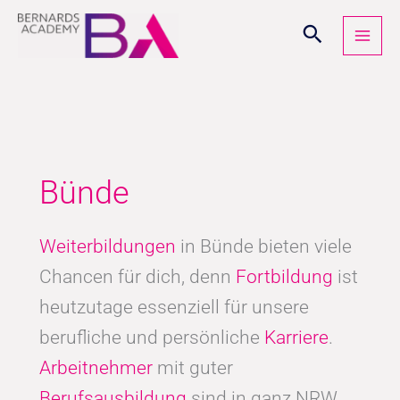
Zum
Inhalt
springen
Bünde
Weiterbildungen
in Bünde bieten viele
Chancen für dich, denn
Fortbildung
ist
heutzutage essenziell für unsere
berufliche und persönliche
Karriere
.
Arbeitnehmer
mit guter
Berufsausbildung
sind in ganz NRW,