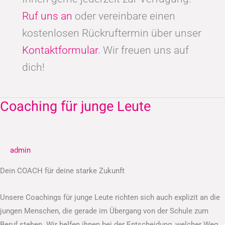
Ruf uns an
oder vereinbare einen
kostenlosen Rückruftermin über unser
Kontaktformular
. Wir freuen uns auf
dich!
Coaching für junge Leute
Coaching
für
junge
Leute
admin
Dein COACH für deine starke Zukunft
Unsere Coachings für junge Leute richten sich auch explizit an die
jungen Menschen, die gerade im Übergang von der Schule zum
Beruf stehen. Wir helfen ihnen bei der Entscheidung, welcher Weg