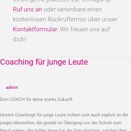
Ruf uns an
oder vereinbare einen
kostenlosen Rückruftermin über unser
Kontaktformular
. Wir freuen uns auf
dich!
Coaching für junge Leute
Coaching
für
junge
Leute
admin
Dein COACH für deine starke Zukunft
Unsere Coachings für junge Leute richten sich auch explizit an die
jungen Menschen, die gerade im Übergang von der Schule zum
Beruf stehen. Wir helfen ihnen bei der Entscheidung, welcher Weg