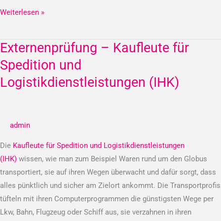
Weiterlesen »
Externenprüfung – Kaufleute für
Externenprüfung
–
Spedition und
Kaufleute
Logistikdienstleistungen (IHK)
für
Spedition
und
admin
Logistikdienstleistungen
(IHK)
Die
Kaufleute für Spedition und Logistikdienstleistungen
(IHK)
wissen, wie man zum Beispiel Waren rund um den Globus
transportiert, sie auf ihren Wegen überwacht und dafür sorgt, dass
alles pünktlich und sicher am Zielort ankommt. Die Transportprofis
tüfteln mit ihren Computerprogrammen die günstigsten Wege per
Lkw, Bahn, Flugzeug oder Schiff aus, sie verzahnen in ihren