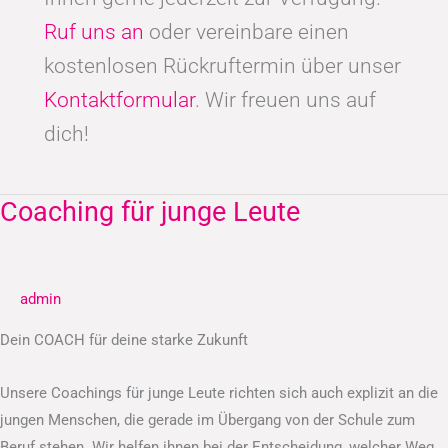
Ruf uns an
oder vereinbare einen
kostenlosen Rückruftermin über unser
Kontaktformular
. Wir freuen uns auf
dich!
Coaching für junge Leute
Coaching
für
junge
Leute
admin
Dein COACH für deine starke Zukunft
Unsere Coachings für junge Leute richten sich auch explizit an die
jungen Menschen, die gerade im Übergang von der Schule zum
Beruf stehen. Wir helfen ihnen bei der Entscheidung, welcher Weg