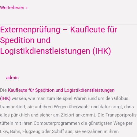
Weiterlesen »
Externenprüfung – Kaufleute für
Externenprüfung
–
Spedition und
Kaufleute
Logistikdienstleistungen (IHK)
für
Spedition
und
admin
Logistikdienstleistungen
(IHK)
Die
Kaufleute für Spedition und Logistikdienstleistungen
(IHK)
wissen, wie man zum Beispiel Waren rund um den Globus
transportiert, sie auf ihren Wegen überwacht und dafür sorgt, dass
alles pünktlich und sicher am Zielort ankommt. Die Transportprofis
tüfteln mit ihren Computerprogrammen die günstigsten Wege per
Lkw, Bahn, Flugzeug oder Schiff aus, sie verzahnen in ihren