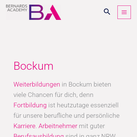
Zum
Inhalt
springen
Bockum
Weiterbildungen
in Bockum bieten
viele Chancen für dich, denn
Fortbildung
ist heutzutage essenziell
für unsere berufliche und persönliche
Karriere
.
Arbeitnehmer
mit guter
Berufsausbildung
sind in ganz NRW,