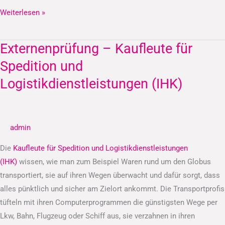
Weiterlesen »
Externenprüfung – Kaufleute für
Externenprüfung
–
Spedition und
Kaufleute
Logistikdienstleistungen (IHK)
für
Spedition
und
admin
Logistikdienstleistungen
(IHK)
Die
Kaufleute für Spedition und Logistikdienstleistungen
(IHK)
wissen, wie man zum Beispiel Waren rund um den Globus
transportiert, sie auf ihren Wegen überwacht und dafür sorgt, dass
alles pünktlich und sicher am Zielort ankommt. Die Transportprofis
tüfteln mit ihren Computerprogrammen die günstigsten Wege per
Lkw, Bahn, Flugzeug oder Schiff aus, sie verzahnen in ihren