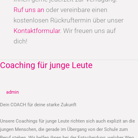
Ruf uns an
oder vereinbare einen
kostenlosen Rückruftermin über unser
Kontaktformular
. Wir freuen uns auf
dich!
Coaching für junge Leute
Coaching
für
junge
Leute
admin
Dein COACH für deine starke Zukunft
Unsere Coachings für junge Leute richten sich auch explizit an die
jungen Menschen, die gerade im Übergang von der Schule zum
Beruf stehen. Wir helfen ihnen bei der Entscheidung, welcher Weg