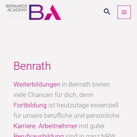
Zum
Inhalt
springen
Benrath
Weiterbildungen
in Benrath bieten
viele Chancen für dich, denn
Fortbildung
ist heutzutage essenziell
für unsere berufliche und persönliche
Karriere
.
Arbeitnehmer
mit guter
Berufsausbildung
sind in ganz NRW,