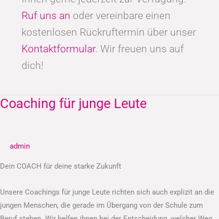
Ruf uns an
oder vereinbare einen
kostenlosen Rückruftermin über unser
Kontaktformular
. Wir freuen uns auf
dich!
Coaching für junge Leute
Coaching
für
junge
Leute
admin
Dein COACH für deine starke Zukunft
Unsere Coachings für junge Leute richten sich auch explizit an die
jungen Menschen, die gerade im Übergang von der Schule zum
Beruf stehen. Wir helfen ihnen bei der Entscheidung, welcher Weg