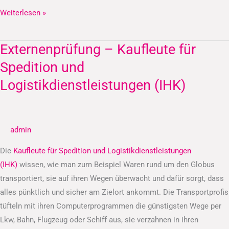
Weiterlesen »
Externenprüfung – Kaufleute für
Externenprüfung
–
Spedition und
Kaufleute
Logistikdienstleistungen (IHK)
für
Spedition
und
admin
Logistikdienstleistungen
(IHK)
Die
Kaufleute für Spedition und Logistikdienstleistungen
(IHK)
wissen, wie man zum Beispiel Waren rund um den Globus
transportiert, sie auf ihren Wegen überwacht und dafür sorgt, dass
alles pünktlich und sicher am Zielort ankommt. Die Transportprofis
tüfteln mit ihren Computerprogrammen die günstigsten Wege per
Lkw, Bahn, Flugzeug oder Schiff aus, sie verzahnen in ihren