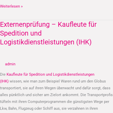
Weiterlesen »
Externenprüfung – Kaufleute für
Externenprüfung
–
Spedition und
Kaufleute
Logistikdienstleistungen (IHK)
für
Spedition
und
admin
Logistikdienstleistungen
(IHK)
Die
Kaufleute für Spedition und Logistikdienstleistungen
(IHK)
wissen, wie man zum Beispiel Waren rund um den Globus
transportiert, sie auf ihren Wegen überwacht und dafür sorgt, dass
alles pünktlich und sicher am Zielort ankommt. Die Transportprofis
tüfteln mit ihren Computerprogrammen die günstigsten Wege per
Lkw, Bahn, Flugzeug oder Schiff aus, sie verzahnen in ihren