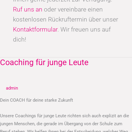
Ruf uns an
oder vereinbare einen
kostenlosen Rückruftermin über unser
Kontaktformular
. Wir freuen uns auf
dich!
Coaching für junge Leute
Coaching
für
junge
Leute
admin
Dein COACH für deine starke Zukunft
Unsere Coachings für junge Leute richten sich auch explizit an die
jungen Menschen, die gerade im Übergang von der Schule zum
Beruf stehen. Wir helfen ihnen bei der Entscheidung, welcher Weg