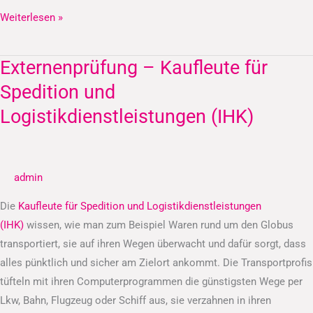
Weiterlesen »
Externenprüfung – Kaufleute für
Externenprüfung
–
Spedition und
Kaufleute
Logistikdienstleistungen (IHK)
für
Spedition
und
admin
Logistikdienstleistungen
(IHK)
Die
Kaufleute für Spedition und Logistikdienstleistungen
(IHK)
wissen, wie man zum Beispiel Waren rund um den Globus
transportiert, sie auf ihren Wegen überwacht und dafür sorgt, dass
alles pünktlich und sicher am Zielort ankommt. Die Transportprofis
tüfteln mit ihren Computerprogrammen die günstigsten Wege per
Lkw, Bahn, Flugzeug oder Schiff aus, sie verzahnen in ihren