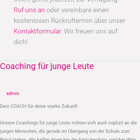
Ruf uns an
oder vereinbare einen
kostenlosen Rückruftermin über unser
Kontaktformular
. Wir freuen uns auf
dich!
Coaching für junge Leute
Coaching
für
junge
Leute
admin
Dein COACH für deine starke Zukunft
Unsere Coachings für junge Leute richten sich auch explizit an die
jungen Menschen, die gerade im Übergang von der Schule zum
Beruf stehen. Wir helfen ihnen bei der Entscheidung, welcher Weg